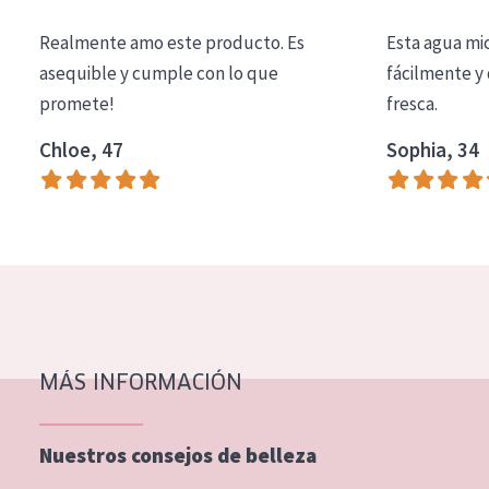
COLECCIÓN
Realmente amo este producto. Es
Esta agua mi
Essentials
asequible y cumple con lo que
fácilmente y 
promete!
fresca.
Lift+
Expert
Chloe, 47
Sophia, 34
TIPO DE PIEL
Piel sensible
Piel normal y seca
Piel mixata o grasa
Piel madura
MÁS INFORMACIÓN
Piel expuesta al sol
Piel menopáusica
Nuestros consejos de belleza