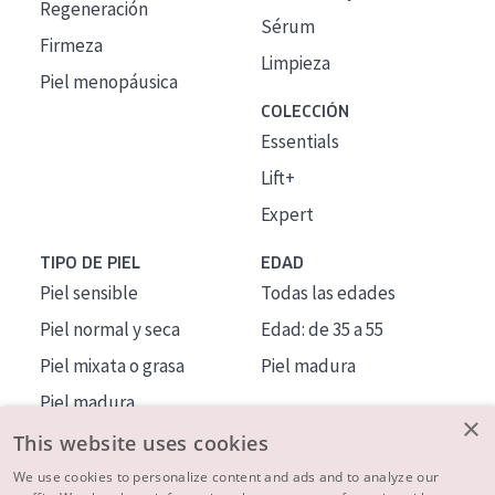
Regeneración
Sérum
Firmeza
Limpieza
Piel menopáusica
COLECCIÓN
Essentials
Lift+
Expert
TIPO DE PIEL
EDAD
Piel sensible
Todas las edades
Piel normal y seca
Edad: de 35 a 55
Piel mixata o grasa
Piel madura
Piel madura
×
Piel expuesta al sol
This website uses cookies
Piel menopáusica
We use cookies to personalize content and ads and to analyze our