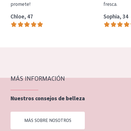
promete!
fresca.
COLECCIÓN
Chloe, 47
Sophia, 34
Essentials
Lift+
Expert
TIPO DE PIEL
Piel sensible
Piel normal y seca
MÁS INFORMACIÓN
Piel mixata o grasa
Nuestros consejos de belleza
Piel madura
Piel expuesta al sol
MÁS SOBRE NOSOTROS
Piel menopáusica