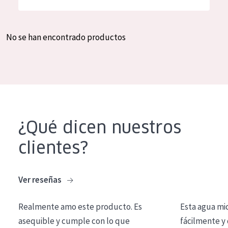
Hidratación y luminosidad
German
Reducción de arrugas
Spanish
No se han encontrado productos
Regeneración
Greek
Firmeza
Piel menopáusica
TIPO DE PRODUCTO
¿Qué dicen nuestros
Crema de día
clientes?
Crema de noche
Crema de ojos
Ver reseñas
Sérum
Realmente amo este producto. Es
Esta agua mi
Limpieza
asequible y cumple con lo que
fácilmente y 