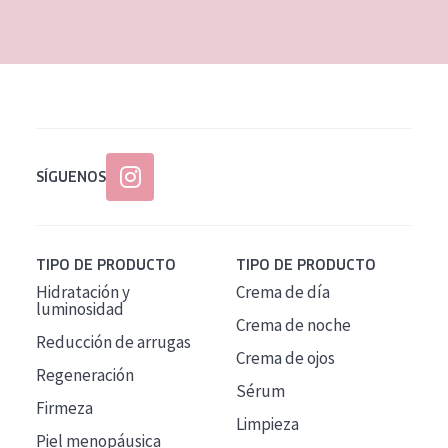
EDAD
Todas las edades
Edad: de 35 a 55
Piel madura
SÍGUENOS
TIPO DE PRODUCTO
TIPO DE PRODUCTO
Hidratación y
Crema de día
luminosidad
Crema de noche
Reducción de arrugas
Crema de ojos
Regeneración
Sérum
Firmeza
Limpieza
Piel menopáusica