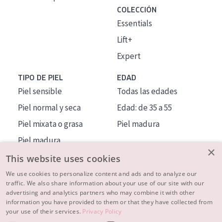
COLECCIÓN
Essentials
Lift+
Expert
TIPO DE PIEL
EDAD
Piel sensible
Todas las edades
Piel normal y seca
Edad: de 35 a 55
Piel mixata o grasa
Piel madura
Piel madura
×
Piel expuesta al sol
This website uses cookies
Piel menopáusica
We use cookies to personalize content and ads and to analyze our
traffic. We also share information about your use of our site with our
advertising and analytics partners who may combine it with other
MÁS SOBRE NOSOTROS
information you have provided to them or that they have collected from
your use of their services.
Privacy Policy
INSPIRACIÓN