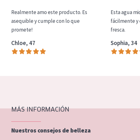
COLECCIÓN
Realmente amo este producto. Es
Esta agua mi
Essentials
asequible y cumple con lo que
fácilmente y 
promete!
fresca.
Lift+
Expert
Chloe, 47
Sophia, 34
TIPO DE PIEL
Piel sensible
Piel normal y seca
Piel mixata o grasa
Piel madura
MÁS INFORMACIÓN
Piel expuesta al sol
Piel menopáusica
Nuestros consejos de belleza