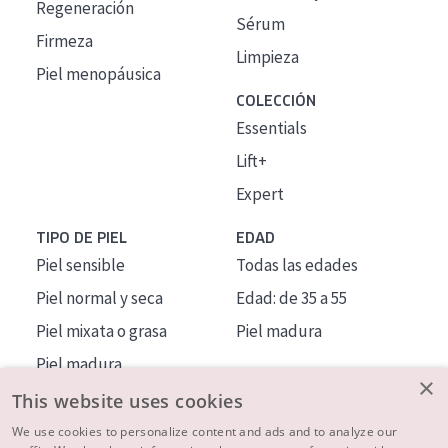
Regeneración
Sérum
Firmeza
Limpieza
Piel menopáusica
COLECCIÓN
Essentials
Lift+
Expert
TIPO DE PIEL
EDAD
Piel sensible
Todas las edades
Piel normal y seca
Edad: de 35 a 55
Piel mixata o grasa
Piel madura
Piel madura
×
Piel expuesta al sol
This website uses cookies
Piel menopáusica
We use cookies to personalize content and ads and to analyze our