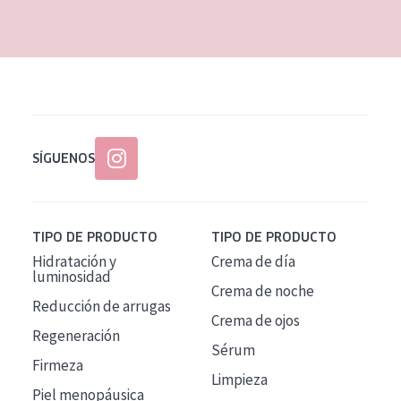
EDAD
Todas las edades
Edad: de 35 a 55
Piel madura
SÍGUENOS
TIPO DE PRODUCTO
TIPO DE PRODUCTO
Hidratación y
Crema de día
luminosidad
Crema de noche
Reducción de arrugas
Crema de ojos
Regeneración
Sérum
Firmeza
Limpieza
Piel menopáusica