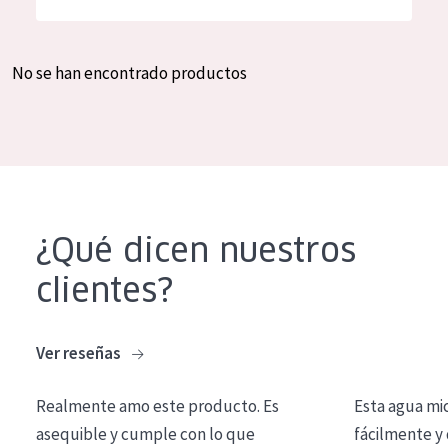
Hidratación y luminosidad
German
Reducción de arrugas
Spanish
No se han encontrado productos
Regeneración
Greek
Firmeza
Piel menopáusica
TIPO DE PRODUCTO
¿Qué dicen nuestros
Crema de día
clientes?
Crema de noche
Crema de ojos
Ver reseñas
Sérum
Realmente amo este producto. Es
Esta agua mi
Limpieza
asequible y cumple con lo que
fácilmente y 