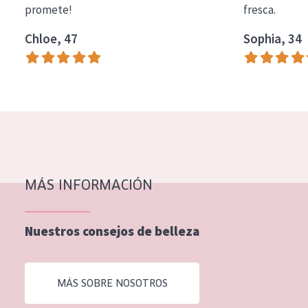
promete!
fresca.
COLECCIÓN
Chloe, 47
Sophia, 34
Essentials
Lift+
Expert
TIPO DE PIEL
Piel sensible
Piel normal y seca
MÁS INFORMACIÓN
Piel mixata o grasa
Nuestros consejos de belleza
Piel madura
Piel expuesta al sol
MÁS SOBRE NOSOTROS
Piel menopáusica