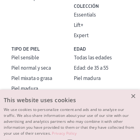
COLECCIÓN
Essentials
Lift+
Expert
TIPO DE PIEL
EDAD
Piel sensible
Todas las edades
Piel normal y seca
Edad: de 35 a 55
Piel mixata o grasa
Piel madura
Piel madura
×
Piel expuesta al sol
This website uses cookies
Piel menopáusica
We use cookies to personalize content and ads and to analyze our
traffic. We also share information about your use of our site with our
advertising and analytics partners who may combine it with other
MÁS SOBRE NOSOTROS
information you have provided to them or that they have collected from
your use of their services.
Privacy Policy
INSPIRACIÓN