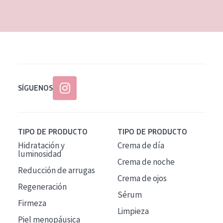
EDAD
Todas las edades
Edad: de 35 a 55
Piel madura
SÍGUENOS
TIPO DE PRODUCTO
TIPO DE PRODUCTO
Hidratación y
Crema de día
luminosidad
Crema de noche
Reducción de arrugas
Crema de ojos
Regeneración
Sérum
Firmeza
Limpieza
Piel menopáusica