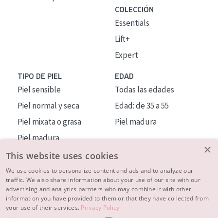
COLECCIÓN
Essentials
Lift+
Expert
TIPO DE PIEL
EDAD
Piel sensible
Todas las edades
Piel normal y seca
Edad: de 35 a 55
Piel mixata o grasa
Piel madura
Piel madura
×
Piel expuesta al sol
This website uses cookies
Piel menopáusica
We use cookies to personalize content and ads and to analyze our
traffic. We also share information about your use of our site with our
advertising and analytics partners who may combine it with other
MÁS SOBRE NOSOTROS
information you have provided to them or that they have collected from
your use of their services.
Privacy Policy
INSPIRACIÓN