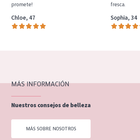
promete!
fresca.
COLECCIÓN
Chloe, 47
Sophia, 34
Essentials
Lift+
Expert
TIPO DE PIEL
Piel sensible
Piel normal y seca
MÁS INFORMACIÓN
Piel mixata o grasa
Nuestros consejos de belleza
Piel madura
Piel expuesta al sol
MÁS SOBRE NOSOTROS
Piel menopáusica