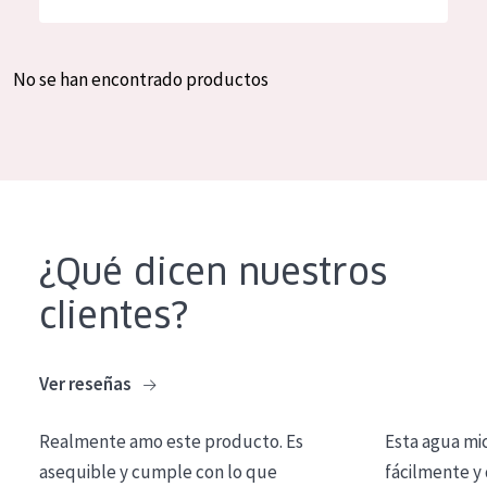
Hidratación y luminosidad
German
Reducción de arrugas
Spanish
No se han encontrado productos
Regeneración
Greek
Firmeza
Piel menopáusica
TIPO DE PRODUCTO
¿Qué dicen nuestros
Crema de día
clientes?
Crema de noche
Crema de ojos
Ver reseñas
Sérum
Realmente amo este producto. Es
Esta agua mi
Limpieza
asequible y cumple con lo que
fácilmente y 