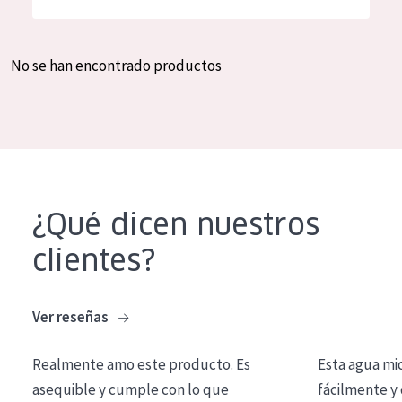
Hidratación y luminosidad
German
Reducción de arrugas
Spanish
No se han encontrado productos
Regeneración
Greek
Firmeza
Piel menopáusica
TIPO DE PRODUCTO
¿Qué dicen nuestros
Crema de día
clientes?
Crema de noche
Crema de ojos
Ver reseñas
Sérum
Realmente amo este producto. Es
Esta agua mi
Limpieza
asequible y cumple con lo que
fácilmente y 