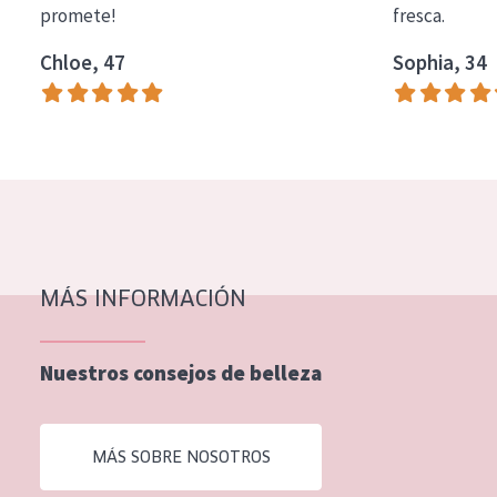
promete!
fresca.
COLECCIÓN
Chloe, 47
Sophia, 34
Essentials
Lift+
Expert
TIPO DE PIEL
Piel sensible
Piel normal y seca
MÁS INFORMACIÓN
Piel mixata o grasa
Nuestros consejos de belleza
Piel madura
Piel expuesta al sol
MÁS SOBRE NOSOTROS
Piel menopáusica