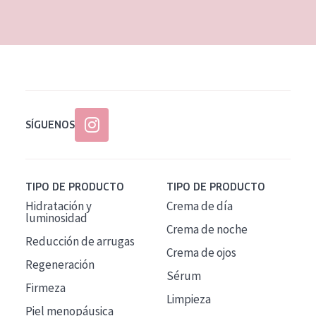
EDAD
Todas las edades
Edad: de 35 a 55
Piel madura
SÍGUENOS
TIPO DE PRODUCTO
TIPO DE PRODUCTO
Hidratación y
Crema de día
luminosidad
Crema de noche
Reducción de arrugas
Crema de ojos
Regeneración
Sérum
Firmeza
Limpieza
Piel menopáusica