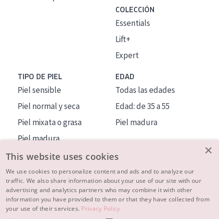
COLECCIÓN
Essentials
Lift+
Expert
TIPO DE PIEL
EDAD
Piel sensible
Todas las edades
Piel normal y seca
Edad: de 35 a 55
Piel mixata o grasa
Piel madura
Piel madura
×
Piel expuesta al sol
This website uses cookies
Piel menopáusica
We use cookies to personalize content and ads and to analyze our
traffic. We also share information about your use of our site with our
advertising and analytics partners who may combine it with other
MÁS SOBRE NOSOTROS
information you have provided to them or that they have collected from
your use of their services.
Privacy Policy
INSPIRACIÓN