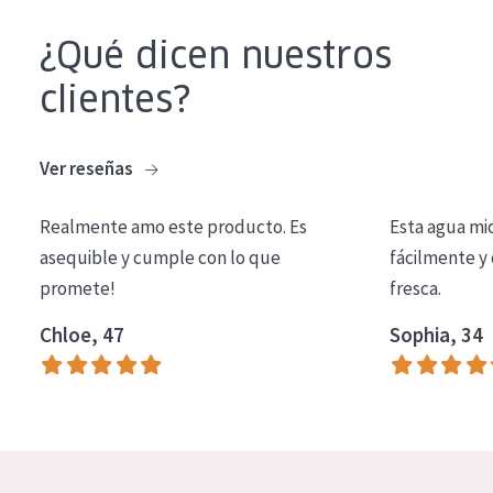
COLECCIÓN
¿Qué dicen nuestros
Essentials
clientes?
Lift+
Expert
Ver reseñas
TIPO DE PIEL
Realmente amo este producto. Es
Esta agua mi
Piel sensible
asequible y cumple con lo que
fácilmente y 
promete!
fresca.
Piel normal y seca
Chloe, 47
Sophia, 34
Piel mixata o grasa
Piel madura
Piel expuesta al sol
Piel menopáusica