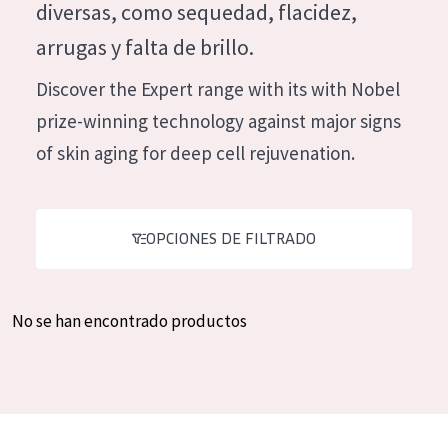
diversas, como sequedad, flacidez,
Hidratación y luminosidad
German
arrugas y falta de brillo.
Reducción de arrugas
Spanish
Discover the Expert range with its with Nobel
Regeneración
Greek
prize-winning technology against major signs
Firmeza
of skin aging for deep cell rejuvenation.
Piel menopáusica
TIPO DE PRODUCTO
OPCIONES DE FILTRADO
Crema de día
Crema de noche
No se han encontrado productos
Crema de ojos
Sérum
Limpieza