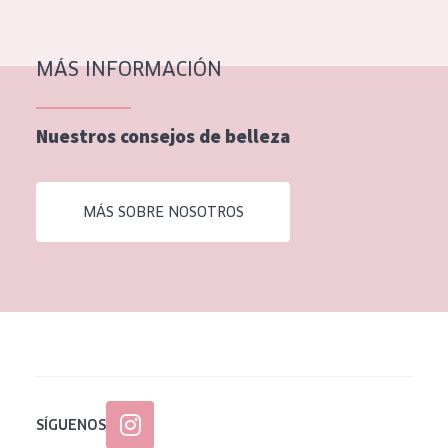
EDAD
Todas las edades
MÁS INFORMACIÓN
Edad: de 35 a 55
Nuestros consejos de belleza
Piel madura
MÁS SOBRE NOSOTROS
SÍGUENOS