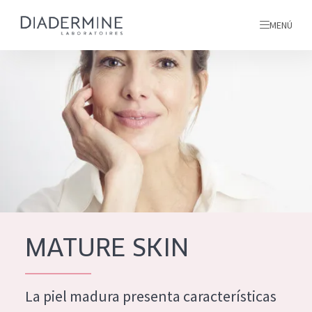
MENÚ
todos nuestros productos
INICIO
INGREDIENTES
MÁS SOBRE NOSOTROS
INSPIRACIÓN
TODOS NUESTROS
contacto
MATURE SKIN
PRODUCTOS
English
La piel madura presenta características
TIPO DE PRODUCTO
French