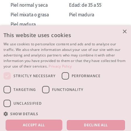
Piel normal y seca
Edad: de 35 a 55
Piel mixata o grasa
Piel madura
Piel madura
×
Piel expuesta al sol
This website uses cookies
Piel menopáusica
We use cookies to personalize content and ads and to analyze our
traffic. We also share information about your use of our site with our
advertising and analytics partners who may combine it with other
MÁS SOBRE NOSOTROS
information you have provided to them or that they have collected from
your use of their services.
Privacy Policy
INSPIRACIÓN
STRICTLY NECESSARY
PERFORMANCE
CONTACTO
TARGETING
FUNCTIONALITY
© 2023 - 2026 Diadermine
Condiciones
Política de Privacidad
contacto
CONFIGURACIÓN DE COOKIES
UNCLASSIFIED
SHOW DETAILS
NUESTROS PRODUCTOS
ACCEPT ALL
DECLINE ALL