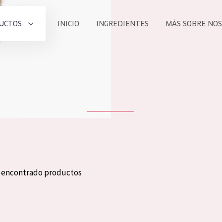
UCTOS
INICIO
INGREDIENTES
MÁS SOBRE NO
todos nues
UCTO
COLECCIÓN
Essentials
he
Lift+
Expert
n encontrado productos
TODO
EDAD
PROD
Todas las edades