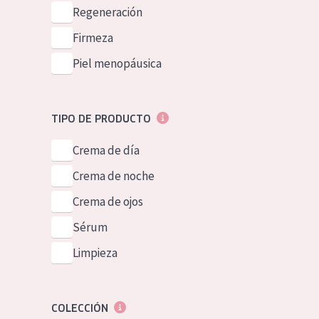
Piel normal y s
Regeneración
German
Piel mixata o g
Firmeza
Spanish
Piel madura
Piel menopáusica
Greek
Piel expuesta a
Piel menopáus
TIPO DE PRODUCTO
Crema de día
NUESTROS P
Crema de noche
Crema de ojos
Sérum
Limpieza
COLECCIÓN