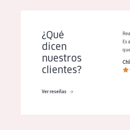
¿Qué
Rea
Es 
dicen
que
nuestros
Chl
clientes?
Ver reseñas