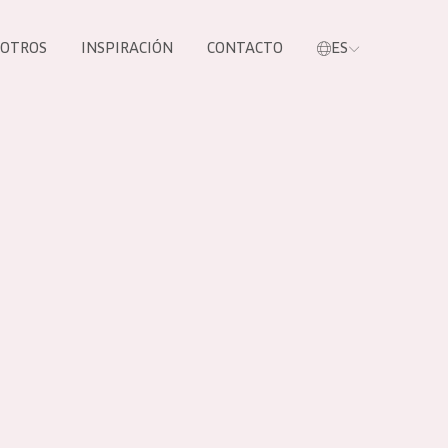
SOTROS
INSPIRACIÓN
CONTACTO
ES
tros productos
S NUESTROS
UCTOS