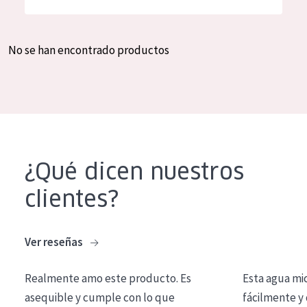
Hidratación y luminosidad
German
Reducción de arrugas
Spanish
No se han encontrado productos
Regeneración
Greek
Firmeza
Piel menopáusica
TIPO DE PRODUCTO
¿Qué dicen nuestros
Crema de día
clientes?
Crema de noche
Crema de ojos
Ver reseñas
Sérum
Realmente amo este producto. Es
Esta agua mi
Limpieza
asequible y cumple con lo que
fácilmente y 