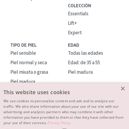
COLECCIÓN
Essentials
Lift+
Expert
TIPO DE PIEL
EDAD
Piel sensible
Todas las edades
Piel normal y seca
Edad: de 35 a 55
Piel mixata o grasa
Piel madura
Piel madura
×
Piel expuesta al sol
This website uses cookies
Piel menopáusica
We use cookies to personalize content and ads and to analyze our
traffic. We also share information about your use of our site with our
advertising and analytics partners who may combine it with other
MÁS SOBRE NOSOTROS
information you have provided to them or that they have collected from
your use of their services.
Privacy Policy
INSPIRACIÓN