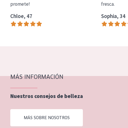
promete!
fresca.
COLECCIÓN
Chloe, 47
Sophia, 34
Essentials
Lift+
Expert
TIPO DE PIEL
Piel sensible
Piel normal y seca
MÁS INFORMACIÓN
Piel mixata o grasa
Nuestros consejos de belleza
Piel madura
Piel expuesta al sol
MÁS SOBRE NOSOTROS
Piel menopáusica