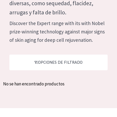
diversas, como sequedad, flacidez,
Hidratación y luminosidad
German
arrugas y falta de brillo.
Reducción de arrugas
Spanish
Discover the Expert range with its with Nobel
Regeneración
Greek
prize-winning technology against major signs
Firmeza
of skin aging for deep cell rejuvenation.
Piel menopáusica
TIPO DE PRODUCTO
OPCIONES DE FILTRADO
Crema de día
Crema de noche
No se han encontrado productos
Crema de ojos
Sérum
Limpieza