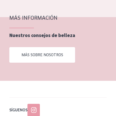
EDAD
Todas las edades
MÁS INFORMACIÓN
Edad: de 35 a 55
Nuestros consejos de belleza
Piel madura
MÁS SOBRE NOSOTROS
SÍGUENOS