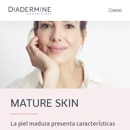
MENÚ
todos nuestros productos
INICIO
INGREDIENTES
MÁS SOBRE NOSOTROS
INSPIRACIÓN
TODOS NUESTROS
contacto
MATURE SKIN
PRODUCTOS
English
La piel madura presenta características
TIPO DE PRODUCTO
French