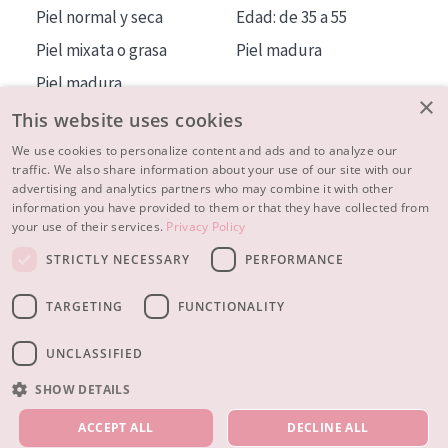
Piel normal y seca
Edad: de 35 a 55
Piel mixata o grasa
Piel madura
Piel madura
×
Piel expuesta al sol
This website uses cookies
Piel menopáusica
We use cookies to personalize content and ads and to analyze our
traffic. We also share information about your use of our site with our
advertising and analytics partners who may combine it with other
MÁS SOBRE NOSOTROS
information you have provided to them or that they have collected from
your use of their services.
Privacy Policy
INSPIRACIÓN
STRICTLY NECESSARY
PERFORMANCE
CONTACTO
TARGETING
FUNCTIONALITY
© 2023 - 2026 Diadermine
Condiciones
Política de Privacidad
contacto
CONFIGURACIÓN DE COOKIES
UNCLASSIFIED
SHOW DETAILS
NUESTROS PRODUCTOS
ACCEPT ALL
DECLINE ALL