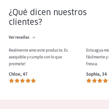
COLECCIÓN
¿Qué dicen nuestros
Essentials
clientes?
Lift+
Expert
Ver reseñas
TIPO DE PIEL
Realmente amo este producto. Es
Esta agua mi
Piel sensible
asequible y cumple con lo que
fácilmente y 
promete!
fresca.
Piel normal y seca
Chloe, 47
Sophia, 34
Piel mixata o grasa
Piel madura
Piel expuesta al sol
Piel menopáusica