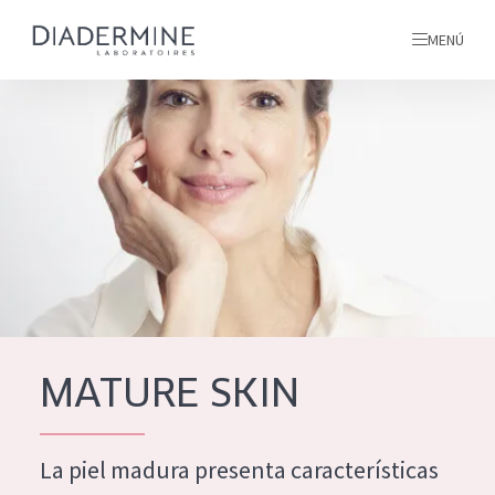
MENÚ
todos nuestros productos
INICIO
INGREDIENTES
MÁS SOBRE NOSOTROS
INSPIRACIÓN
TODOS NUESTROS
contacto
MATURE SKIN
PRODUCTOS
English
La piel madura presenta características
TIPO DE PRODUCTO
French