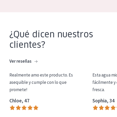
COLECCIÓN
Essentials
Lift+
¿Qué dicen nuestros
Expert
clientes?
TIPO DE PIEL
Piel sensible
Ver reseñas
Piel normal y seca
Realmente amo este producto. Es
Esta agua mi
Piel mixata o grasa
asequible y cumple con lo que
fácilmente y 
Piel madura
promete!
fresca.
Piel expuesta al sol
Chloe, 47
Sophia, 34
Piel menopáusica