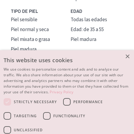
TIPO DE PIEL
EDAD
Piel sensible
Todas las edades
Piel normal y seca
Edad: de 35 a 55
Piel mixata o grasa
Piel madura
Piel madura
×
Piel expuesta al sol
This website uses cookies
Piel menopáusica
We use cookies to personalize content and ads and to analyze our
traffic. We also share information about your use of our site with our
advertising and analytics partners who may combine it with other
MÁS SOBRE NOSOTROS
information you have provided to them or that they have collected from
your use of their services.
Privacy Policy
INSPIRACIÓN
STRICTLY NECESSARY
PERFORMANCE
CONTACTO
TARGETING
FUNCTIONALITY
© 2023 - 2026 Diadermine
Condiciones
Política de Privacidad
contacto
CONFIGURACIÓN DE COOKIES
UNCLASSIFIED