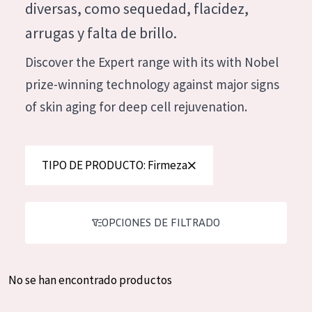
diversas, como sequedad, flacidez,
Hidratación y luminosidad
German
arrugas y falta de brillo.
Reducción de arrugas
Spanish
Discover the Expert range with its with Nobel
Regeneración
Greek
prize-winning technology against major signs
Firmeza
of skin aging for deep cell rejuvenation.
Piel menopáusica
TIPO DE PRODUCTO
TIPO DE PRODUCTO: Firmeza
Crema de día
Crema de noche
OPCIONES DE FILTRADO
Crema de ojos
Sérum
No se han encontrado productos
Limpieza