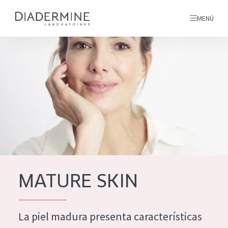
MENÚ
todos nuestros productos
INICIO
INGREDIENTES
MÁS SOBRE NOSOTROS
INSPIRACIÓN
TODOS NUESTROS
contacto
MATURE SKIN
PRODUCTOS
English
La piel madura presenta características
TIPO DE PRODUCTO
French