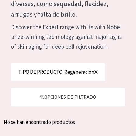
diversas, como sequedad, flacidez,
Hidratación y luminosidad
German
arrugas y falta de brillo.
Reducción de arrugas
Spanish
Discover the Expert range with its with Nobel
Regeneración
Greek
prize-winning technology against major signs
Firmeza
of skin aging for deep cell rejuvenation.
Piel menopáusica
TIPO DE PRODUCTO
TIPO DE PRODUCTO: Regeneración
Crema de día
Crema de noche
OPCIONES DE FILTRADO
Crema de ojos
Sérum
No se han encontrado productos
Limpieza