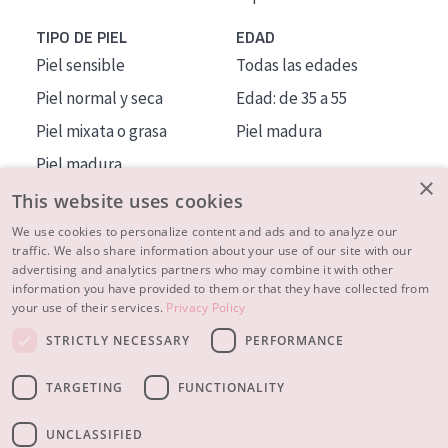
TIPO DE PIEL
EDAD
Piel sensible
Todas las edades
Piel normal y seca
Edad: de 35 a 55
Piel mixata o grasa
Piel madura
Piel madura
×
Piel expuesta al sol
This website uses cookies
Piel menopáusica
We use cookies to personalize content and ads and to analyze our
traffic. We also share information about your use of our site with our
advertising and analytics partners who may combine it with other
MÁS SOBRE NOSOTROS
information you have provided to them or that they have collected from
your use of their services.
Privacy Policy
INSPIRACIÓN
STRICTLY NECESSARY
PERFORMANCE
CONTACTO
TARGETING
FUNCTIONALITY
© 2023 - 2026 Diadermine
Condiciones
Política de Privacidad
contacto
CONFIGURACIÓN DE COOKIES
UNCLASSIFIED