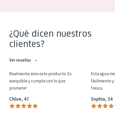
COLECCIÓN
Essentials
Lift+
¿Qué dicen nuestros
Expert
clientes?
TIPO DE PIEL
Piel sensible
Ver reseñas
Piel normal y seca
Realmente amo este producto. Es
Esta agua mi
Piel mixata o grasa
asequible y cumple con lo que
fácilmente y 
Piel madura
promete!
fresca.
Piel expuesta al sol
Chloe, 47
Sophia, 34
Piel menopáusica