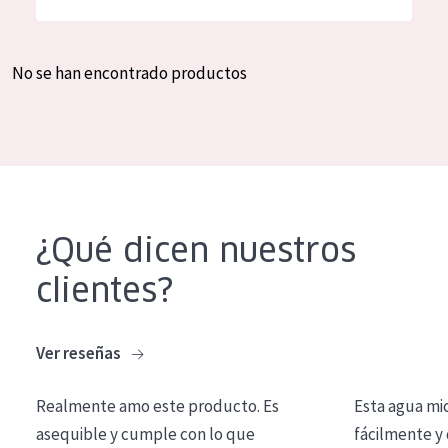
Hidratación y luminosidad
German
Reducción de arrugas
Spanish
No se han encontrado productos
Regeneración
Greek
Firmeza
Piel menopáusica
TIPO DE PRODUCTO
¿Qué dicen nuestros
Crema de día
clientes?
Crema de noche
Crema de ojos
Ver reseñas
Sérum
Realmente amo este producto. Es
Esta agua mi
Limpieza
asequible y cumple con lo que
fácilmente y 