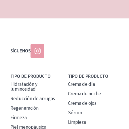
EDAD
Todas las edades
Edad: de 35 a 55
Piel madura
SÍGUENOS
TIPO DE PRODUCTO
TIPO DE PRODUCTO
Hidratación y
Crema de día
luminosidad
Crema de noche
Reducción de arrugas
Crema de ojos
Regeneración
Sérum
Firmeza
Limpieza
Piel menopáusica