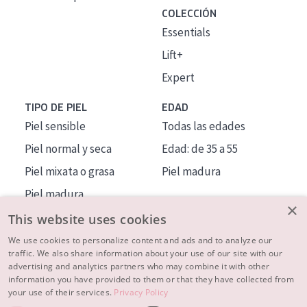
COLECCIÓN
Essentials
Lift+
Expert
TIPO DE PIEL
EDAD
Piel sensible
Todas las edades
Piel normal y seca
Edad: de 35 a 55
Piel mixata o grasa
Piel madura
Piel madura
×
Piel expuesta al sol
This website uses cookies
Piel menopáusica
We use cookies to personalize content and ads and to analyze our
traffic. We also share information about your use of our site with our
advertising and analytics partners who may combine it with other
MÁS SOBRE NOSOTROS
information you have provided to them or that they have collected from
your use of their services.
Privacy Policy
INSPIRACIÓN