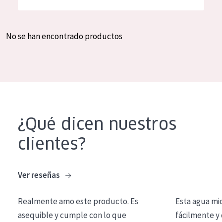
Hidratación y luminosidad
German
Reducción de arrugas
Spanish
No se han encontrado productos
Regeneración
Greek
Firmeza
Piel menopáusica
TIPO DE PRODUCTO
¿Qué dicen nuestros
Crema de día
clientes?
Crema de noche
Crema de ojos
Ver reseñas
Sérum
Realmente amo este producto. Es
Esta agua mi
Limpieza
asequible y cumple con lo que
fácilmente y 