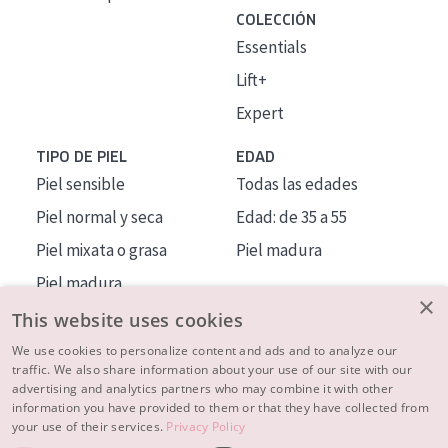
COLECCIÓN
Essentials
Lift+
Expert
TIPO DE PIEL
EDAD
Piel sensible
Todas las edades
Piel normal y seca
Edad: de 35 a 55
Piel mixata o grasa
Piel madura
Piel madura
×
Piel expuesta al sol
This website uses cookies
Piel menopáusica
We use cookies to personalize content and ads and to analyze our
traffic. We also share information about your use of our site with our
advertising and analytics partners who may combine it with other
MÁS SOBRE NOSOTROS
information you have provided to them or that they have collected from
your use of their services.
Privacy Policy
INSPIRACIÓN