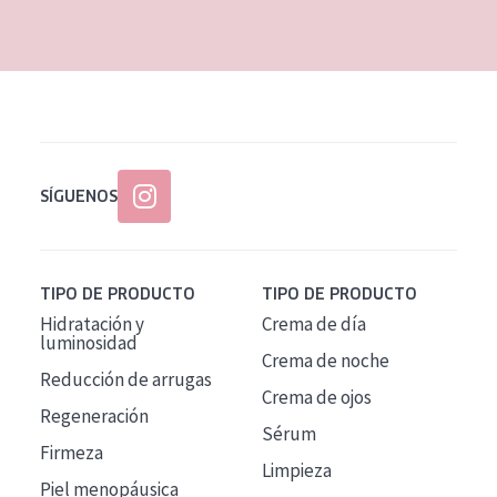
EDAD
Todas las edades
Edad: de 35 a 55
Piel madura
SÍGUENOS
TIPO DE PRODUCTO
TIPO DE PRODUCTO
Hidratación y
Crema de día
luminosidad
Crema de noche
Reducción de arrugas
Crema de ojos
Regeneración
Sérum
Firmeza
Limpieza
Piel menopáusica