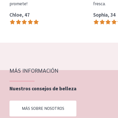
promete!
fresca.
COLECCIÓN
Chloe, 47
Sophia, 34
Essentials
Lift+
Expert
TIPO DE PIEL
Piel sensible
Piel normal y seca
MÁS INFORMACIÓN
Piel mixata o grasa
Nuestros consejos de belleza
Piel madura
Piel expuesta al sol
MÁS SOBRE NOSOTROS
Piel menopáusica