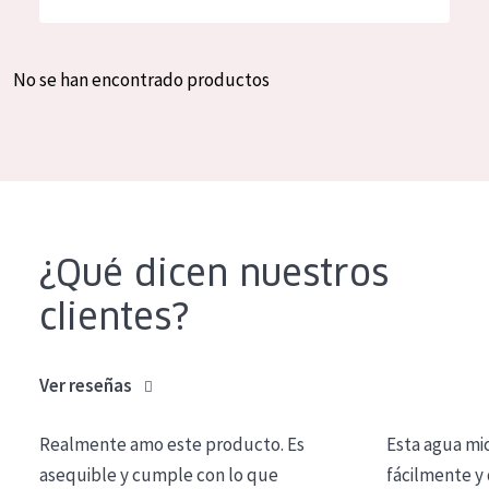
Hidratación y luminosidad
German
Reducción de arrugas
Spanish
No se han encontrado productos
Regeneración
Greek
Firmeza
Piel menopáusica
TIPO DE PRODUCTO
¿Qué dicen nuestros
Crema de día
clientes?
Crema de noche
Crema de ojos
Ver reseñas
Sérum
Realmente amo este producto. Es
Esta agua mi
Limpieza
asequible y cumple con lo que
fácilmente y 