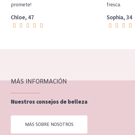
promete!
fresca.
COLECCIÓN
Chloe, 47
Sophia, 34
Essentials
Lift+
Expert
TIPO DE PIEL
Piel sensible
Piel normal y seca
MÁS INFORMACIÓN
Piel mixata o grasa
Nuestros consejos de belleza
Piel madura
Piel expuesta al sol
Piel menopáusica
MÁS SOBRE NOSOTROS