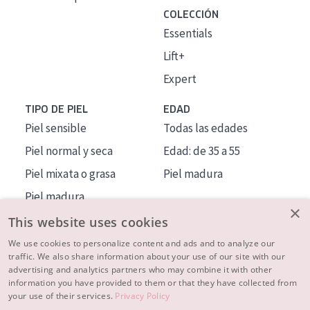
COLECCIÓN
Essentials
Lift+
Expert
TIPO DE PIEL
EDAD
Piel sensible
Todas las edades
Piel normal y seca
Edad: de 35 a 55
Piel mixata o grasa
Piel madura
Piel madura
×
Piel expuesta al sol
This website uses cookies
Piel menopáusica
We use cookies to personalize content and ads and to analyze our
traffic. We also share information about your use of our site with our
advertising and analytics partners who may combine it with other
MÁS SOBRE NOSOTROS
information you have provided to them or that they have collected from
your use of their services.
Privacy Policy
INSPIRACIÓN