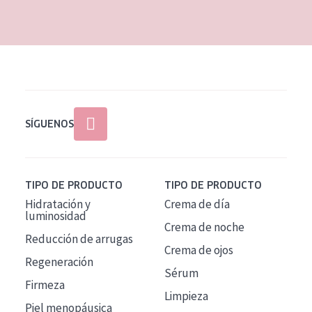
EDAD
Todas las edades
Edad: de 35 a 55
Piel madura
SÍGUENOS
TIPO DE PRODUCTO
TIPO DE PRODUCTO
Hidratación y
Crema de día
luminosidad
Crema de noche
Reducción de arrugas
Crema de ojos
Regeneración
Sérum
Firmeza
Limpieza
Piel menopáusica