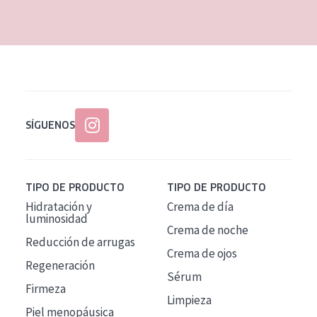
EDAD
Todas las edades
Edad: de 35 a 55
Piel madura
SÍGUENOS
TIPO DE PRODUCTO
TIPO DE PRODUCTO
Hidratación y
Crema de día
luminosidad
Crema de noche
Reducción de arrugas
Crema de ojos
Regeneración
Sérum
Firmeza
Limpieza
Piel menopáusica