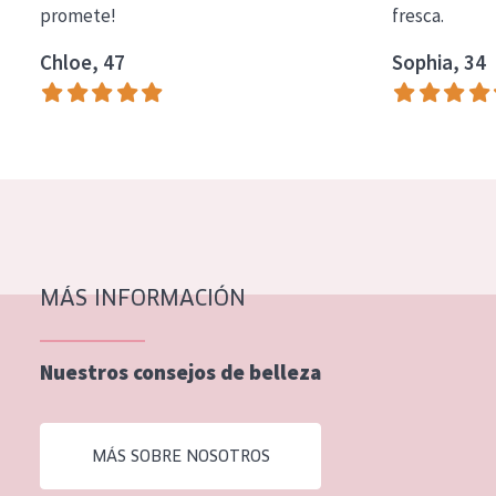
promete!
fresca.
COLECCIÓN
Chloe, 47
Sophia, 34
Essentials
Lift+
Expert
TIPO DE PIEL
Piel sensible
Piel normal y seca
MÁS INFORMACIÓN
Piel mixata o grasa
Nuestros consejos de belleza
Piel madura
Piel expuesta al sol
MÁS SOBRE NOSOTROS
Piel menopáusica