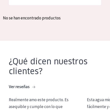
Hidratación y luminosidad
German
Reducción de arrugas
Spanish
No se han encontrado productos
Regeneración
Greek
Firmeza
Piel menopáusica
TIPO DE PRODUCTO
¿Qué dicen nuestros
Crema de día
clientes?
Crema de noche
Crema de ojos
Ver reseñas
Sérum
Realmente amo este producto. Es
Esta agua mi
Limpieza
asequible y cumple con lo que
fácilmente y 