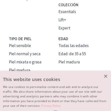
COLECCIÓN
Essentials
Lift+
Expert
TIPO DE PIEL
EDAD
Piel sensible
Todas las edades
Piel normal y seca
Edad: de 35 a 55
Piel mixata o grasa
Piel madura
Piel madura
×
Piel expuesta al sol
This website uses cookies
Piel menopáusica
We use cookies to personalize content and ads and to analyze our
traffic. We also share information about your use of our site with our
advertising and analytics partners who may combine it with other
MÁS SOBRE NOSOTROS
information you have provided to them or that they have collected from
your use of their services.
Privacy Policy
INSPIRACIÓN