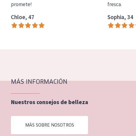
promete!
fresca.
COLECCIÓN
Chloe, 47
Sophia, 34
Essentials
Lift+
Expert
TIPO DE PIEL
Piel sensible
Piel normal y seca
MÁS INFORMACIÓN
Piel mixata o grasa
Nuestros consejos de belleza
Piel madura
Piel expuesta al sol
MÁS SOBRE NOSOTROS
Piel menopáusica