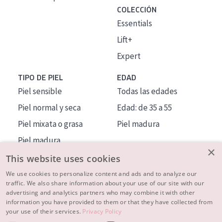
COLECCIÓN
Essentials
Lift+
Expert
TIPO DE PIEL
EDAD
Piel sensible
Todas las edades
Piel normal y seca
Edad: de 35 a 55
Piel mixata o grasa
Piel madura
Piel madura
×
Piel expuesta al sol
This website uses cookies
Piel menopáusica
We use cookies to personalize content and ads and to analyze our
traffic. We also share information about your use of our site with our
advertising and analytics partners who may combine it with other
MÁS SOBRE NOSOTROS
information you have provided to them or that they have collected from
your use of their services.
Privacy Policy
INSPIRACIÓN