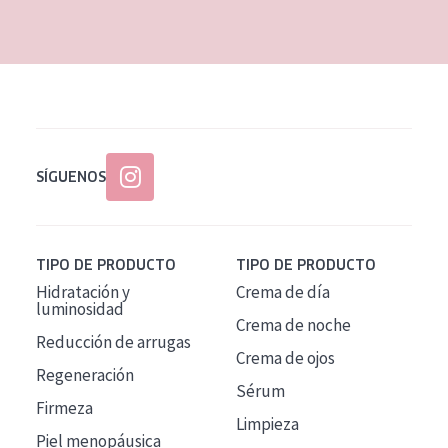
EDAD
Todas las edades
Edad: de 35 a 55
Piel madura
SÍGUENOS
TIPO DE PRODUCTO
TIPO DE PRODUCTO
Hidratación y
Crema de día
luminosidad
Crema de noche
Reducción de arrugas
Crema de ojos
Regeneración
Sérum
Firmeza
Limpieza
Piel menopáusica