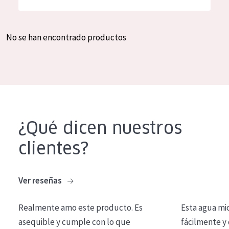
Hidratación y luminosidad
German
Reducción de arrugas
Spanish
No se han encontrado productos
Regeneración
Greek
Firmeza
Piel menopáusica
TIPO DE PRODUCTO
¿Qué dicen nuestros
Crema de día
clientes?
Crema de noche
Crema de ojos
Ver reseñas
Sérum
Realmente amo este producto. Es
Esta agua mi
Limpieza
asequible y cumple con lo que
fácilmente y 