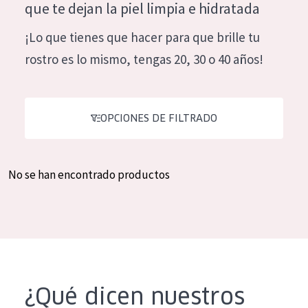
que te dejan la piel limpia e hidratada
Hidratación y luminosidad
German
¡Lo que tienes que hacer para que brille tu
Reducción de arrugas
Spanish
rostro es lo mismo, tengas 20, 30 o 40 años!
Regeneración
Greek
Firmeza
Piel menopáusica
OPCIONES DE FILTRADO
TIPO DE PRODUCTO
No se han encontrado productos
Crema de día
Crema de noche
Crema de ojos
Sérum
Limpieza
¿Qué dicen nuestros