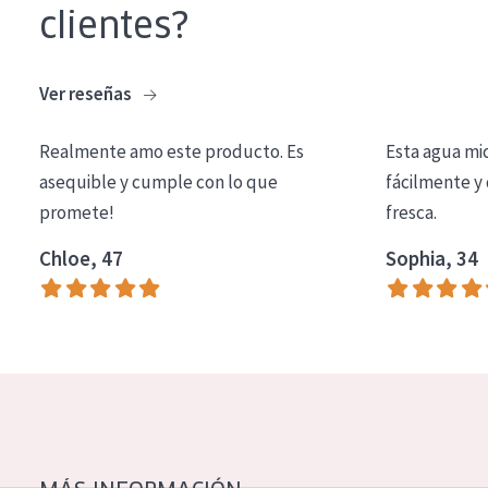
clientes?
COLECCIÓN
Essentials
Ver reseñas
Lift+
Expert
Realmente amo este producto. Es
Esta agua mi
asequible y cumple con lo que
fácilmente y 
TIPO DE PIEL
promete!
fresca.
Piel sensible
Chloe, 47
Sophia, 34
Piel normal y seca
Piel mixata o grasa
Piel madura
Piel expuesta al sol
Piel menopáusica