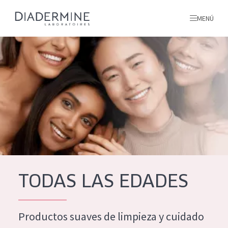
MENÚ
todos nuestros productos
INICIO
INGREDIENTES
MÁS SOBRE NOSOTROS
INSPIRACIÓN
TODOS NUESTROS
contacto
TODAS LAS EDADES
PRODUCTOS
English
Productos suaves de limpieza y cuidado
TIPO DE PRODUCTO
French