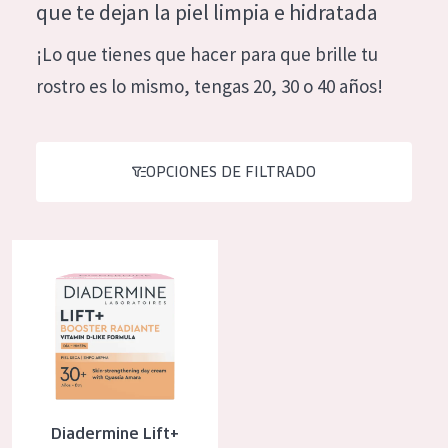
que te dejan la piel limpia e hidratada
Hidratación y luminosidad
German
¡Lo que tienes que hacer para que brille tu
Reducción de arrugas
Spanish
rostro es lo mismo, tengas 20, 30 o 40 años!
Regeneración
Greek
Firmeza
Piel menopáusica
OPCIONES DE FILTRADO
TIPO DE PRODUCTO
Diadermine Lift+ Booster Radiante Crema De Día
Crema de día
Crema de noche
Crema de ojos
Sérum
Limpieza
Diadermine Lift+