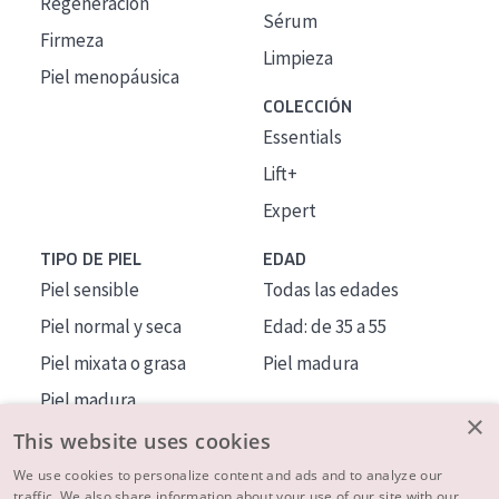
Regeneración
Sérum
Firmeza
Limpieza
Piel menopáusica
COLECCIÓN
Essentials
Lift+
Expert
TIPO DE PIEL
EDAD
Piel sensible
Todas las edades
Piel normal y seca
Edad: de 35 a 55
Piel mixata o grasa
Piel madura
Piel madura
×
Piel expuesta al sol
This website uses cookies
Piel menopáusica
We use cookies to personalize content and ads and to analyze our
traffic. We also share information about your use of our site with our