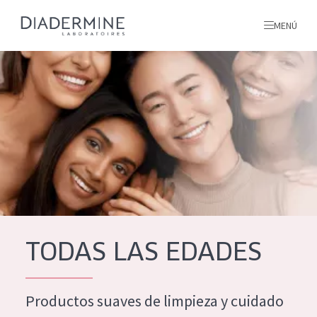
MENÚ
todos nuestros productos
INICIO
INGREDIENTES
MÁS SOBRE NOSOTROS
INSPIRACIÓN
TODOS NUESTROS
contacto
TODAS LAS EDADES
PRODUCTOS
English
Productos suaves de limpieza y cuidado
TIPO DE PRODUCTO
French