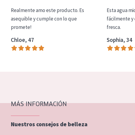
EDAD
Realmente amo este producto. Es
Esta agua mi
Todas las edades
asequible y cumple con lo que
fácilmente y 
promete!
fresca.
Edad: de 35 a 55
Chloe, 47
Sophia, 34
Piel madura
MÁS INFORMACIÓN
Nuestros consejos de belleza