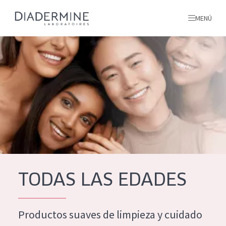
MENÚ
todos nuestros productos
INICIO
INGREDIENTES
MÁS SOBRE NOSOTROS
INSPIRACIÓN
TODOS NUESTROS
contacto
TODAS LAS EDADES
PRODUCTOS
English
Productos suaves de limpieza y cuidado
TIPO DE PRODUCTO
French