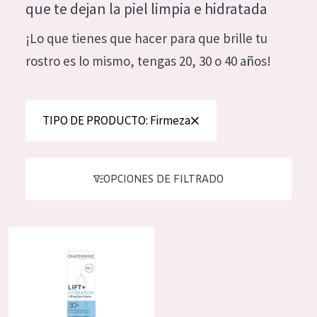
que te dejan la piel limpia e hidratada
Hidratación y luminosidad
German
¡Lo que tienes que hacer para que brille tu
Reducción de arrugas
Spanish
rostro es lo mismo, tengas 20, 30 o 40 años!
Regeneración
Greek
Firmeza
TIPO DE PRODUCTO: Firmeza
Piel menopáusica
TIPO DE PRODUCTO
OPCIONES DE FILTRADO
Crema de día
Crema de noche
Diadermine lift+ hydration crema de ojos
Crema de ojos
Sérum
Limpieza