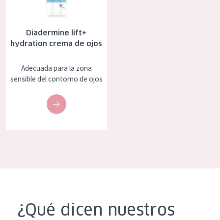
COLECCIÓN
Essentials
Diadermine lift+
hydration crema de ojos
Lift+
Expert
Adecuada para la zona
sensible del contorno de ojos
TIPO DE PIEL
Piel sensible
Piel normal y seca
Piel mixata o grasa
Piel madura
Piel expuesta al sol
Piel menopáusica
¿Qué dicen nuestros