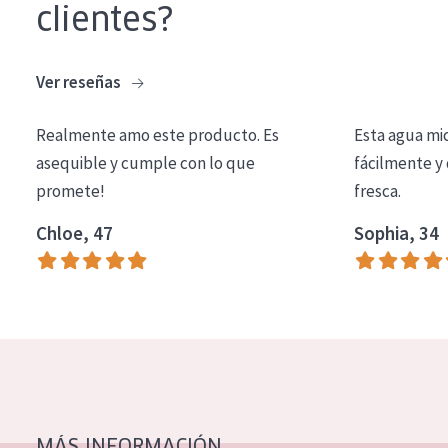
clientes?
EDAD
Todas las edades
Ver reseñas
Edad: de 35 a 55
Realmente amo este producto. Es
Esta agua mi
Piel madura
asequible y cumple con lo que
fácilmente y 
promete!
fresca.
Chloe, 47
Sophia, 34
MÁS INFORMACIÓN