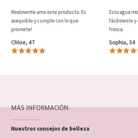
COLECCIÓN
Realmente amo este producto. Es
Esta agua mi
Essentials
asequible y cumple con lo que
fácilmente y 
promete!
fresca.
Lift+
Expert
Chloe, 47
Sophia, 34
TIPO DE PIEL
Piel sensible
Piel normal y seca
Piel mixata o grasa
Piel madura
MÁS INFORMACIÓN
Piel expuesta al sol
Piel menopáusica
Nuestros consejos de belleza