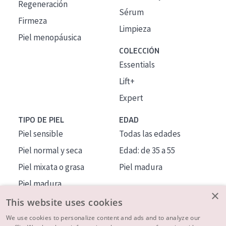
Regeneración
Sérum
Firmeza
Limpieza
Piel menopáusica
COLECCIÓN
Essentials
Lift+
Expert
TIPO DE PIEL
EDAD
Piel sensible
Todas las edades
Piel normal y seca
Edad: de 35 a 55
Piel mixata o grasa
Piel madura
Piel madura
×
Piel expuesta al sol
This website uses cookies
Piel menopáusica
We use cookies to personalize content and ads and to analyze our