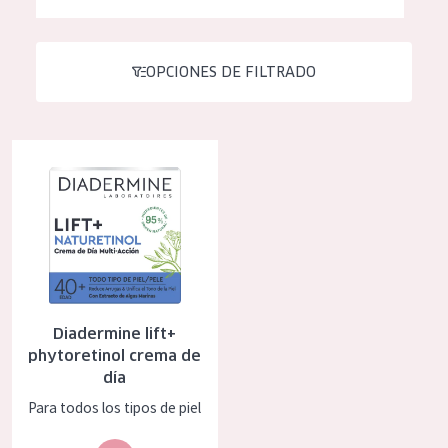
Hidratación y luminosidad
German
Reducción de arrugas
Spanish
OPCIONES DE FILTRADO
Regeneración
Greek
Firmeza
Diadermine lift+ phytoretinol crema de día
Piel menopáusica
TIPO DE PRODUCTO
Crema de día
Crema de noche
Diadermine lift+
Crema de ojos
phytoretinol crema de
Sérum
día
Para todos los tipos de piel
Limpieza