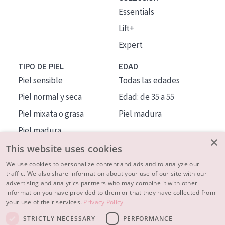
Essentials
Lift+
Expert
TIPO DE PIEL
EDAD
Piel sensible
Todas las edades
Piel normal y seca
Edad: de 35 a 55
Piel mixata o grasa
Piel madura
Piel madura
×
Piel expuesta al sol
This website uses cookies
Piel menopáusica
We use cookies to personalize content and ads and to analyze our
traffic. We also share information about your use of our site with our
advertising and analytics partners who may combine it with other
MÁS SOBRE NOSOTROS
information you have provided to them or that they have collected from
your use of their services.
Privacy Policy
INSPIRACIÓN
STRICTLY NECESSARY
PERFORMANCE
CONTACTO