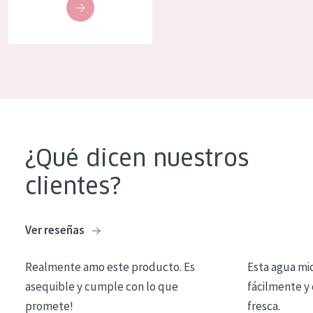
COLECCIÓN
Essentials
Lift+
Expert
TIPO DE PIEL
¿Qué dicen nuestros
Piel sensible
clientes?
Piel normal y seca
Piel mixata o grasa
Ver reseñas
Piel madura
Piel expuesta al sol
Realmente amo este producto. Es
Esta agua mi
asequible y cumple con lo que
fácilmente y 
Piel menopáusica
promete!
fresca.