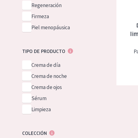
Piel normal y s
Regeneración
German
Piel mixata o g
Firmeza
Spanish
Piel madura
Piel menopáusica
Greek
li
Piel expuesta a
Piel menopáus
Pa
TIPO DE PRODUCTO
Crema de día
NUESTROS P
Crema de noche
Crema de ojos
Sérum
Limpieza
COLECCIÓN