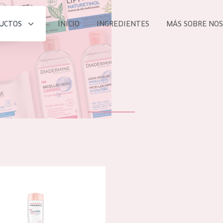
UCTOS
INICIO
INGREDIENTES
MÁS SOBRE NO
todos nues
UCTO
COLECCIÓN
Essentials
he
Lift+
Expert
e leche limpiadora hidratante
TODO
EDAD
PROD
Todas las edades