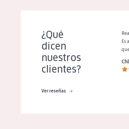
¿Qué
Rea
Es 
dicen
que
nuestros
Chl
clientes?
Ver reseñas