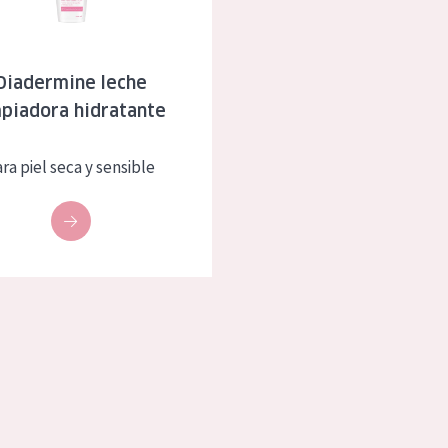
eca
Edad: de 35 a 55
rasa
Piel madura
Diadermine leche
mpiadora hidratante
l sol
ica
ra piel seca y sensible
RODUCTOS