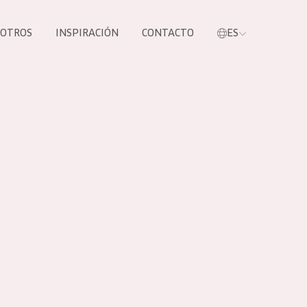
SOTROS
INSPIRACIÓN
CONTACTO
ES
tros productos
S NUESTROS
UCTOS