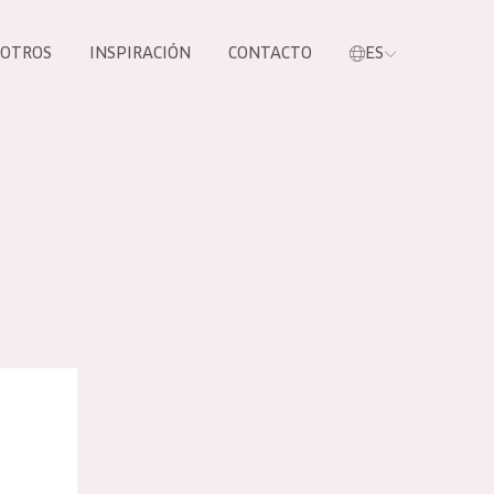
SOTROS
INSPIRACIÓN
CONTACTO
ES
tros productos
ante Crema para los ojos
S NUESTROS
UCTOS