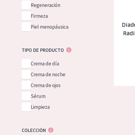
Piel normal y s
Regeneración
German
Piel mixata o g
Firmeza
Spanish
Diad
Piel madura
Piel menopáusica
Greek
Radi
Piel expuesta a
Piel menopáus
TIPO DE PRODUCTO
Crema de día
NUESTROS P
Crema de noche
Crema de ojos
Sérum
Limpieza
COLECCIÓN