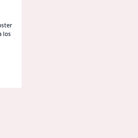
oster
 los