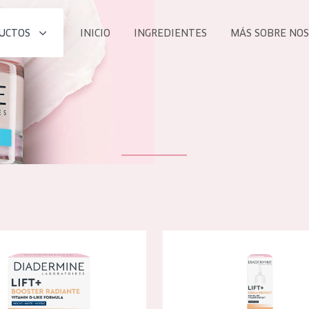
UCTOS
INICIO
INGREDIENTES
MÁS SOBRE NO
todos nues
UCTO
COLECCIÓN
Essentials
he
Lift+
Expert
e Lift + Booster Radiante Crema de noche
Diadermine Lift+ Booster Radi
TODO
EDAD
PROD
Todas las edades