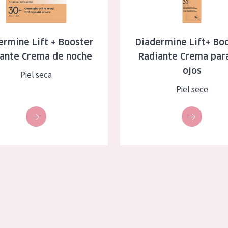
eca
Edad: de 35 a 55
rasa
Piel madura
ermine Lift + Booster
Diadermine Lift+ Bo
ante Crema de noche
Radiante Crema para
l sol
ojos
Piel seca
ica
Piel sece
RODUCTOS