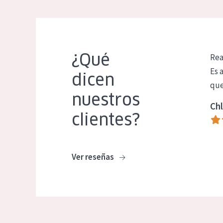
¿Qué
Rea
Es 
dicen
que
nuestros
Chl
clientes?
Ver reseñas