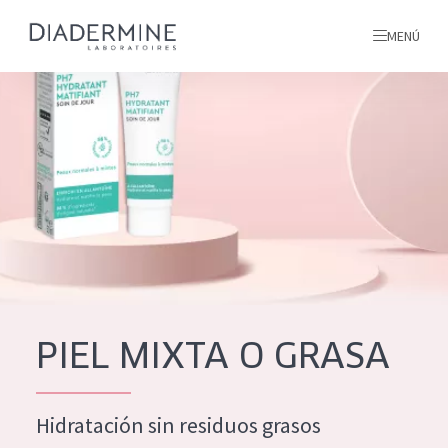
MENÚ
todos nuestros productos
INICIO
INGREDIENTES
MÁS SOBRE NOSOTROS
INSPIRACIÓN
TODOS NUESTROS
contacto
PIEL MIXTA O GRASA
PRODUCTOS
English
Hidratación sin residuos grasos
TIPO DE PRODUCTO
French