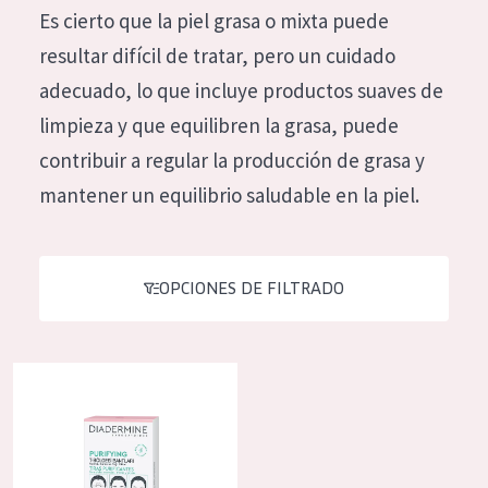
Es cierto que la piel grasa o mixta puede
Hidratación y luminosidad
German
resultar difícil de tratar, pero un cuidado
Reducción de arrugas
Spanish
adecuado, lo que incluye productos suaves de
Regeneración
Greek
limpieza y que equilibren la grasa, puede
Firmeza
contribuir a regular la producción de grasa y
Piel menopáusica
mantener un equilibrio saludable en la piel.
TIPO DE PRODUCTO
Crema de día
OPCIONES DE FILTRADO
Crema de noche
Crema de ojos
Diadermine tiras faciales purificadoras
Sérum
Limpieza