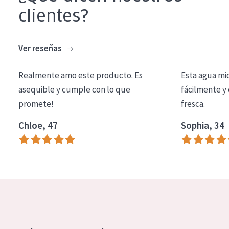
clientes?
EDAD
Todas las edades
Ver reseñas
Edad: de 35 a 55
Piel madura
Realmente amo este producto. Es
Esta agua mi
asequible y cumple con lo que
fácilmente y 
promete!
fresca.
Chloe, 47
Sophia, 34