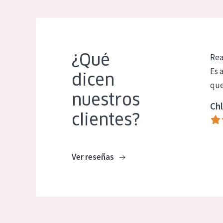
¿Qué
Rea
Es 
dicen
que
nuestros
Chl
clientes?
Ver reseñas