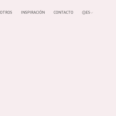
SOTROS
INSPIRACIÓN
CONTACTO
ES
tros productos
S NUESTROS
UCTOS