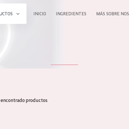
UCTOS
INICIO
INGREDIENTES
MÁS SOBRE NO
todos nues
UCTO
COLECCIÓN
Essentials
he
Lift+
Expert
n encontrado productos
TODO
EDAD
PROD
Todas las edades