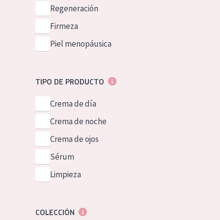
Piel normal y s
Regeneración
German
Piel mixata o g
Firmeza
Spanish
Piel madura
Piel menopáusica
Greek
Piel expuesta a
Piel menopáus
TIPO DE PRODUCTO
Crema de día
NUESTROS P
Crema de noche
Crema de ojos
Sérum
Limpieza
COLECCIÓN