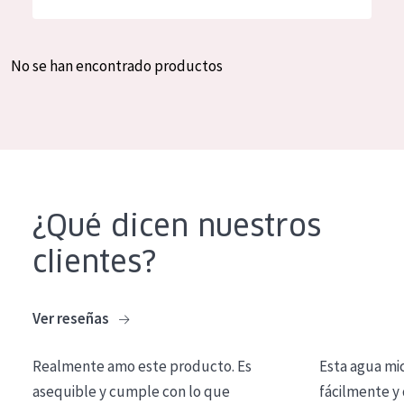
Hidratación y luminosidad
German
Reducción de arrugas
Spanish
No se han encontrado productos
Regeneración
Greek
Firmeza
Piel menopáusica
TIPO DE PRODUCTO
¿Qué dicen nuestros
Crema de día
clientes?
Crema de noche
Crema de ojos
Ver reseñas
Sérum
Realmente amo este producto. Es
Esta agua mi
Limpieza
asequible y cumple con lo que
fácilmente y 