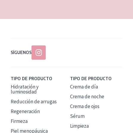
EDAD
Todas las edades
Edad: de 35 a 55
Piel madura
SÍGUENOS
TIPO DE PRODUCTO
TIPO DE PRODUCTO
Hidratación y
Crema de día
luminosidad
Crema de noche
Reducción de arrugas
Crema de ojos
Regeneración
Sérum
Firmeza
Limpieza
Piel menopáusica