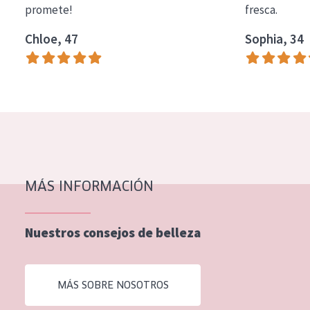
promete!
fresca.
COLECCIÓN
Chloe, 47
Sophia, 34
Essentials
Lift+
Expert
TIPO DE PIEL
Piel sensible
Piel normal y seca
MÁS INFORMACIÓN
Piel mixata o grasa
Nuestros consejos de belleza
Piel madura
Piel expuesta al sol
MÁS SOBRE NOSOTROS
Piel menopáusica