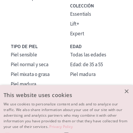
COLECCIÓN
Essentials
Lift+
Expert
TIPO DE PIEL
EDAD
Piel sensible
Todas las edades
Piel normal y seca
Edad: de 35 a 55
Piel mixata o grasa
Piel madura
Piel madura
×
Piel expuesta al sol
This website uses cookies
Piel menopáusica
We use cookies to personalize content and ads and to analyze our
traffic. We also share information about your use of our site with our
advertising and analytics partners who may combine it with other
MÁS SOBRE NOSOTROS
information you have provided to them or that they have collected from
your use of their services.
Privacy Policy
INSPIRACIÓN