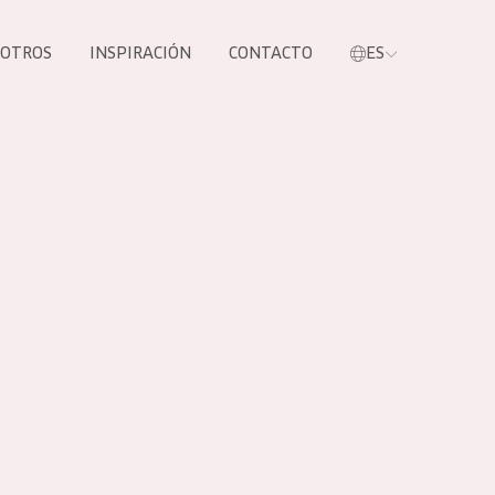
SOTROS
INSPIRACIÓN
CONTACTO
ES
tros productos
S NUESTROS
UCTOS