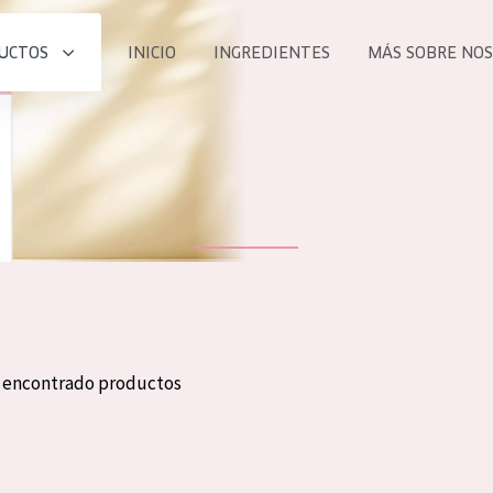
UCTOS
INICIO
INGREDIENTES
MÁS SOBRE NO
todos nues
UCTO
COLECCIÓN
Essentials
he
Lift+
Expert
n encontrado productos
TODO
EDAD
PROD
Todas las edades