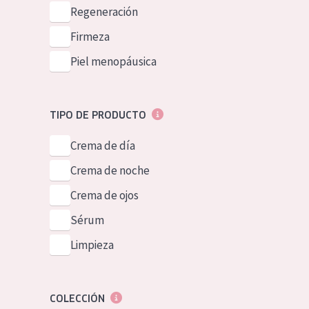
Piel normal y s
Regeneración
German
Piel mixata o g
Firmeza
Spanish
Piel madura
Piel menopáusica
Greek
Piel expuesta a
Piel menopáus
TIPO DE PRODUCTO
Crema de día
NUESTROS P
Crema de noche
Crema de ojos
Sérum
Limpieza
COLECCIÓN