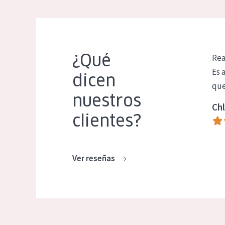
¿Qué
Rea
Es 
dicen
que
nuestros
Chl
clientes?
Ver reseñas