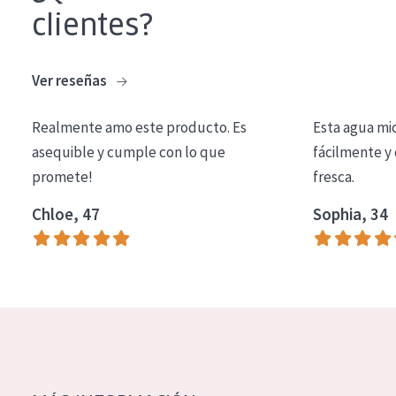
clientes?
EDAD
Todas las edades
Ver reseñas
Edad: de 35 a 55
Piel madura
Realmente amo este producto. Es
Esta agua mi
asequible y cumple con lo que
fácilmente y 
promete!
fresca.
Chloe, 47
Sophia, 34