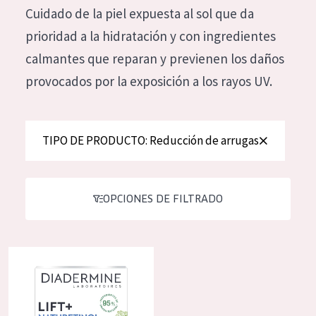
Cuidado de la piel expuesta al sol que da
Hidratación y luminosidad
German
prioridad a la hidratación y con ingredientes
Reducción de arrugas
Spanish
calmantes que reparan y previenen los daños
Regeneración
Greek
provocados por la exposición a los rayos UV.
Firmeza
Piel menopáusica
TIPO DE PRODUCTO: Reducción de arrugas
TIPO DE PRODUCTO
Crema de día
OPCIONES DE FILTRADO
Crema de noche
Crema de ojos
Diadermine lift+ phytoretinol crema de día
Sérum
Limpieza