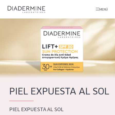
MENÚ
todos nuestros productos
INICIO
INGREDIENTES
MÁS SOBRE NOSOTROS
INSPIRACIÓN
TODOS NUESTROS
contacto
PIEL EXPUESTA AL SOL
PRODUCTOS
English
PIEL EXPUESTA AL SOL
TIPO DE PRODUCTO
French