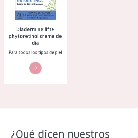
COLECCIÓN
Essentials
Diadermine lift+
Lift+
phytoretinol crema de
Expert
día
Para todos los tipos de piel
TIPO DE PIEL
Piel sensible
Piel normal y seca
Piel mixata o grasa
Piel madura
Piel expuesta al sol
Piel menopáusica
¿Qué dicen nuestros