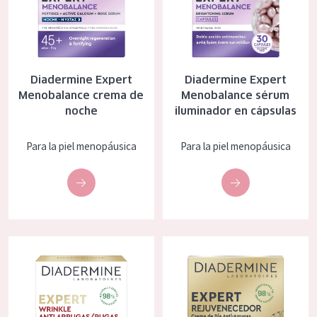
EDAD
Todas las edades
Edad: de 35 a 55
Diadermine Expert
Diadermine Expert
Piel madura
Menobalance crema de
Menobalance sérum
noche
iluminador en cápsulas
Para la piel menopáusica
Para la piel menopáusica
Diadermine expert antiarrugas crema de día
Diadermine expert rejuvenation