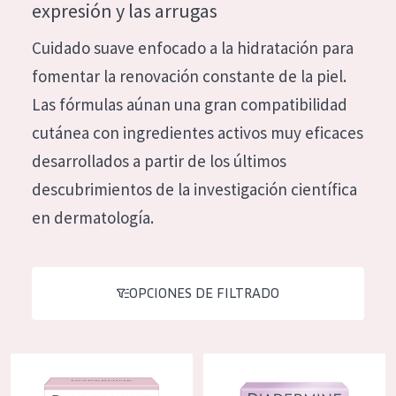
expresión y las arrugas
Hidratación y luminosidad
German
Cuidado suave enfocado a la hidratación para
Reducción de arrugas
Spanish
fomentar la renovación constante de la piel.
Regeneración
Greek
Las fórmulas aúnan una gran compatibilidad
Firmeza
cutánea con ingredientes activos muy eficaces
Piel menopáusica
desarrollados a partir de los últimos
descubrimientos de la investigación científica
TIPO DE PRODUCTO
en dermatología.
Crema de día
Crema de noche
OPCIONES DE FILTRADO
Crema de ojos
Sérum
Diadermine de doble acción antiarrugas crema de día
Diadermine Expert Menobalance
Limpieza