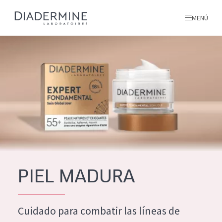
MENÚ
todos nuestros productos
INICIO
INGREDIENTES
MÁS SOBRE NOSOTROS
INSPIRACIÓN
TODOS NUESTROS
contacto
PIEL MADURA
PRODUCTOS
English
Cuidado para combatir las líneas de
TIPO DE PRODUCTO
French