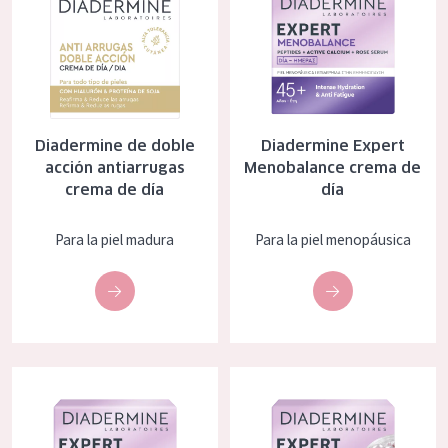
COLECCIÓN
Essentials
Lift+
Expert
Diadermine de doble
Diadermine Expert
acción antiarrugas
Menobalance crema de
TIPO DE PIEL
crema de día
día
Piel sensible
Para la piel madura
Para la piel menopáusica
Piel normal y seca
Piel mixata o grasa
Piel madura
Piel expuesta al sol
Diadermine Expert Menobalance crema de noche
Diadermine Expert Menobalance
Piel menopáusica