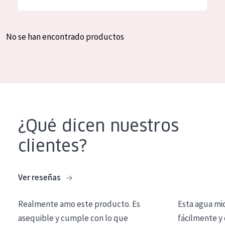
Hidratación y luminosidad
German
Reducción de arrugas
Spanish
No se han encontrado productos
Regeneración
Greek
Firmeza
Piel menopáusica
TIPO DE PRODUCTO
¿Qué dicen nuestros
Crema de día
clientes?
Crema de noche
Crema de ojos
Ver reseñas
Sérum
Realmente amo este producto. Es
Esta agua mi
Limpieza
asequible y cumple con lo que
fácilmente y 