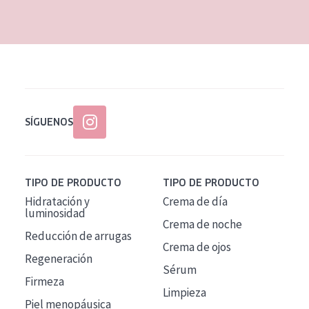
EDAD
Todas las edades
Edad: de 35 a 55
Piel madura
SÍGUENOS
TIPO DE PRODUCTO
TIPO DE PRODUCTO
Hidratación y
Crema de día
luminosidad
Crema de noche
Reducción de arrugas
Crema de ojos
Regeneración
Sérum
Firmeza
Limpieza
Piel menopáusica