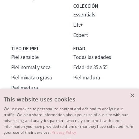
COLECCIÓN
Essentials
Lift+
Expert
TIPO DE PIEL
EDAD
Piel sensible
Todas las edades
Piel normal y seca
Edad: de 35 a 55
Piel mixata o grasa
Piel madura
Piel madura
×
Piel expuesta al sol
This website uses cookies
Piel menopáusica
We use cookies to personalize content and ads and to analyze our
traffic. We also share information about your use of our site with our
advertising and analytics partners who may combine it with other
MÁS SOBRE NOSOTROS
information you have provided to them or that they have collected from
your use of their services.
Privacy Policy
INSPIRACIÓN