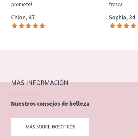
promete!
fresca.
COLECCIÓN
Chloe, 47
Sophia, 34
Essentials
Lift+
Expert
TIPO DE PIEL
Piel sensible
Piel normal y seca
MÁS INFORMACIÓN
Piel mixata o grasa
Nuestros consejos de belleza
Piel madura
Piel expuesta al sol
MÁS SOBRE NOSOTROS
Piel menopáusica