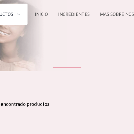
UCTOS
INICIO
INGREDIENTES
MÁS SOBRE NO
todos nues
UCTO
COLECCIÓN
Essentials
he
Lift+
Expert
n encontrado productos
TODO
EDAD
PROD
Todas las edades