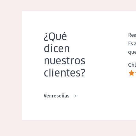
¿Qué
Rea
Es 
dicen
que
nuestros
Chl
clientes?
Ver reseñas