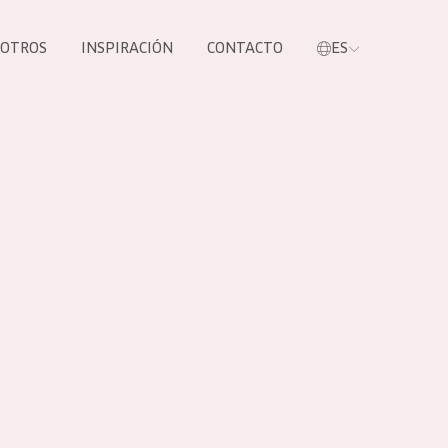
SOTROS
INSPIRACIÓN
CONTACTO
ES
tros productos
S NUESTROS
UCTOS