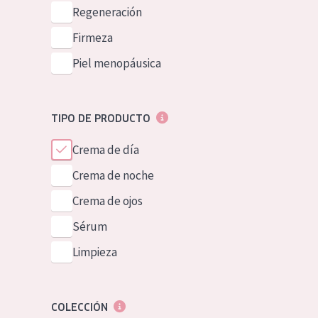
Piel normal y s
Regeneración
German
Piel mixata o g
Firmeza
Spanish
Piel madura
Piel menopáusica
Greek
Piel expuesta a
Piel menopáus
TIPO DE PRODUCTO
Crema de día
NUESTROS P
Crema de noche
Crema de ojos
Sérum
Limpieza
COLECCIÓN