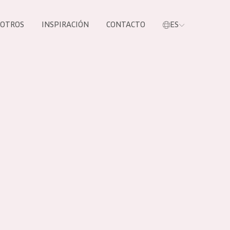
SOTROS
INSPIRACIÓN
CONTACTO
ES
tros productos
S NUESTROS
UCTOS