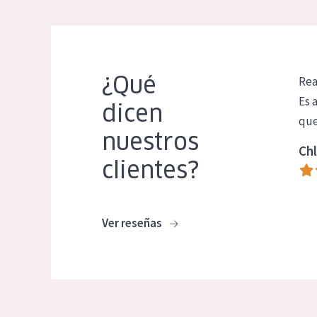
¿Qué
Rea
Es 
dicen
que
nuestros
Chl
clientes?
Ver reseñas