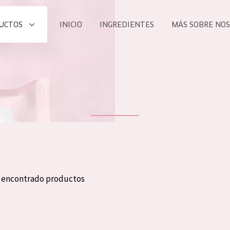
UCTOS
INICIO
INGREDIENTES
MÁS SOBRE NO
todos nues
UCTO
COLECCIÓN
Essentials
he
Lift+
Expert
n encontrado productos
TODO
EDAD
PROD
Todas las edades