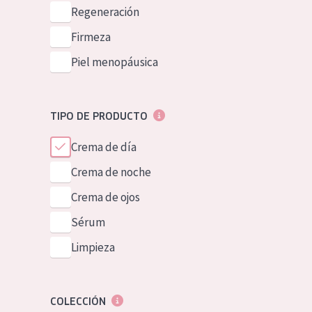
Piel normal y s
Regeneración
German
Piel mixata o g
Firmeza
Spanish
Piel madura
Piel menopáusica
Greek
Piel expuesta a
Piel menopáus
TIPO DE PRODUCTO
Crema de día
NUESTROS P
Crema de noche
Crema de ojos
Sérum
Limpieza
COLECCIÓN