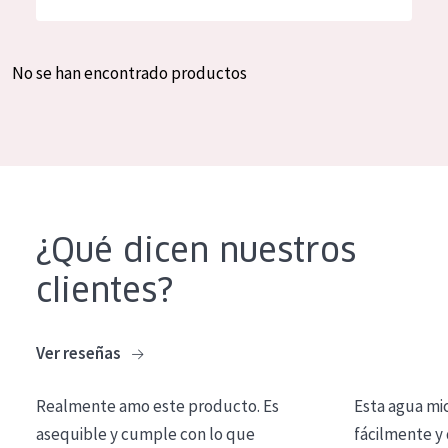
Hidratación y luminosidad
German
Reducción de arrugas
Spanish
No se han encontrado productos
Regeneración
Greek
Firmeza
Piel menopáusica
TIPO DE PRODUCTO
¿Qué dicen nuestros
Crema de día
clientes?
Crema de noche
Crema de ojos
Ver reseñas
Sérum
Realmente amo este producto. Es
Esta agua mi
Limpieza
asequible y cumple con lo que
fácilmente y 