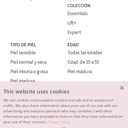
COLECCIÓN
Essentials
Lift+
Expert
TIPO DE PIEL
EDAD
Piel sensible
Todas las edades
Piel normal y seca
Edad: de 35 a 55
Piel mixata o grasa
Piel madura
Piel madura
×
Piel expuesta al sol
This website uses cookies
Piel menopáusica
We use cookies to personalize content and ads and to analyze our
traffic. We also share information about your use of our site with our
advertising and analytics partners who may combine it with other
MÁS SOBRE NOSOTROS
information you have provided to them or that they have collected from
your use of their services.
Privacy Policy
INSPIRACIÓN