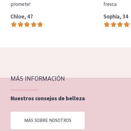
promete!
fresca.
COLECCIÓN
Chloe, 47
Sophia, 34
Essentials
Lift+
Expert
TIPO DE PIEL
Piel sensible
Piel normal y seca
MÁS INFORMACIÓN
Piel mixata o grasa
Nuestros consejos de belleza
Piel madura
Piel expuesta al sol
MÁS SOBRE NOSOTROS
Piel menopáusica