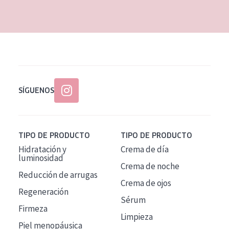
EDAD
Todas las edades
Edad: de 35 a 55
Piel madura
SÍGUENOS
TIPO DE PRODUCTO
TIPO DE PRODUCTO
Hidratación y
Crema de día
luminosidad
Crema de noche
Reducción de arrugas
Crema de ojos
Regeneración
Sérum
Firmeza
Limpieza
Piel menopáusica