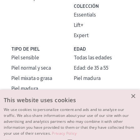
COLECCIÓN
Essentials
Lift+
Expert
TIPO DE PIEL
EDAD
Piel sensible
Todas las edades
Piel normal y seca
Edad: de 35 a 55
Piel mixata o grasa
Piel madura
Piel madura
×
Piel expuesta al sol
This website uses cookies
Piel menopáusica
We use cookies to personalize content and ads and to analyze our
traffic. We also share information about your use of our site with our
advertising and analytics partners who may combine it with other
MÁS SOBRE NOSOTROS
information you have provided to them or that they have collected from
your use of their services.
Privacy Policy
INSPIRACIÓN