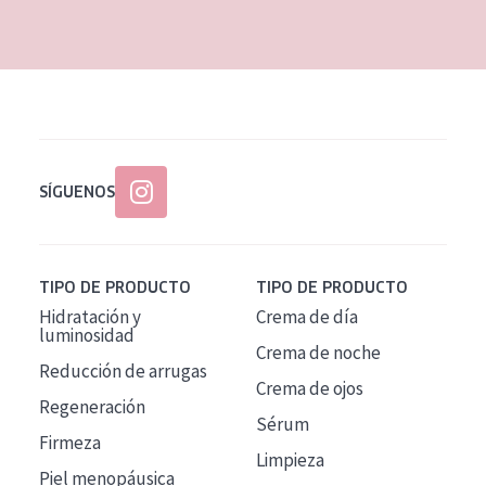
EDAD
Todas las edades
Edad: de 35 a 55
Piel madura
SÍGUENOS
TIPO DE PRODUCTO
TIPO DE PRODUCTO
Hidratación y
Crema de día
luminosidad
Crema de noche
Reducción de arrugas
Crema de ojos
Regeneración
Sérum
Firmeza
Limpieza
Piel menopáusica