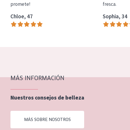
promete!
fresca.
COLECCIÓN
Chloe, 47
Sophia, 34
Essentials
Lift+
Expert
TIPO DE PIEL
Piel sensible
Piel normal y seca
MÁS INFORMACIÓN
Piel mixata o grasa
Nuestros consejos de belleza
Piel madura
Piel expuesta al sol
MÁS SOBRE NOSOTROS
Piel menopáusica