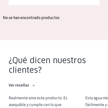
Hidratación y luminosidad
German
Reducción de arrugas
Spanish
No se han encontrado productos
Regeneración
Greek
Firmeza
Piel menopáusica
TIPO DE PRODUCTO
¿Qué dicen nuestros
Crema de día
clientes?
Crema de noche
Crema de ojos
Ver reseñas
Sérum
Realmente amo este producto. Es
Esta agua mi
Limpieza
asequible y cumple con lo que
fácilmente y 