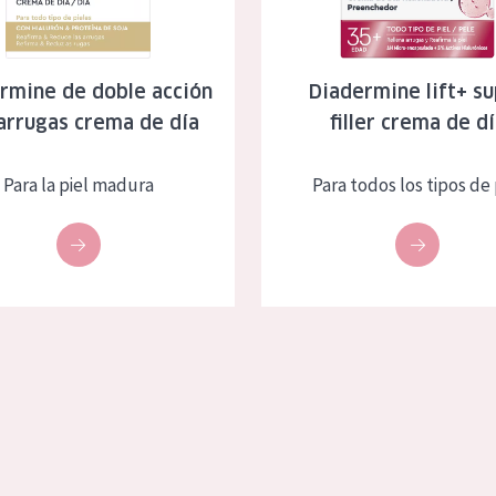
eca
Edad: de 35 a 55
rasa
Piel madura
rmine de doble acción
Diadermine lift+ s
arrugas crema de día
filler crema de d
l sol
ica
Para la piel madura
Para todos los tipos de 
RODUCTOS