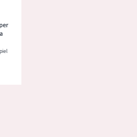
uper
ía
piel