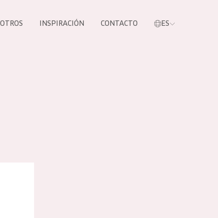
SOTROS
INSPIRACIÓN
CONTACTO
ES
tros productos
rema de día
S NUESTROS
UCTOS