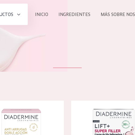
UCTOS
INICIO
INGREDIENTES
MÁS SOBRE NO
todos nues
UCTO
COLECCIÓN
Essentials
he
Lift+
Expert
 de doble acción antiarrugas crema de día
Diadermine lift+ super filler c
TODO
EDAD
PROD
Todas las edades