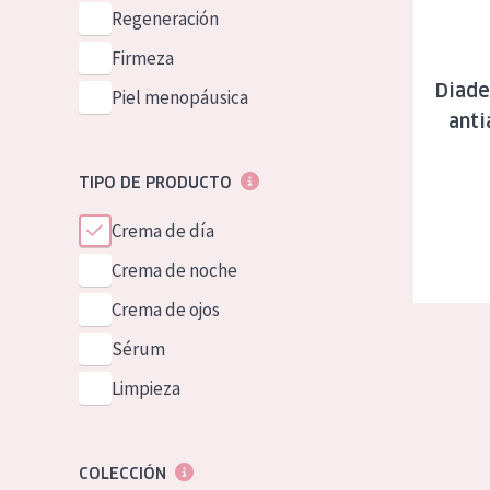
Piel normal y s
Regeneración
German
Piel mixata o g
Firmeza
Spanish
Diade
Piel madura
Piel menopáusica
Greek
anti
Piel expuesta a
Piel menopáus
TIPO DE PRODUCTO
Crema de día
NUESTROS P
Crema de noche
Crema de ojos
Sérum
Limpieza
COLECCIÓN