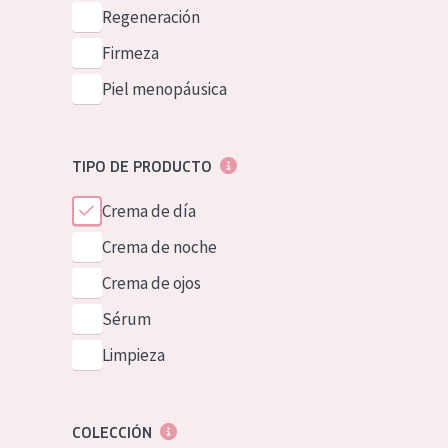
Piel normal y s
Regeneración
German
Piel mixata o g
Firmeza
Spanish
Piel madura
Piel menopáusica
Greek
Piel expuesta a
Piel menopáus
TIPO DE PRODUCTO
Crema de día
NUESTROS P
Crema de noche
Crema de ojos
Sérum
Limpieza
COLECCIÓN