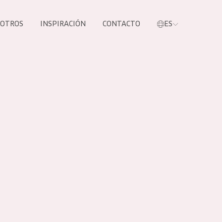
SOTROS
INSPIRACIÓN
CONTACTO
ES
tros productos
S NUESTROS
UCTOS