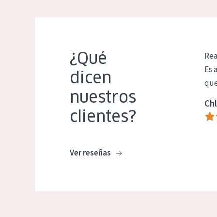
¿Qué
Rea
Es 
dicen
que
nuestros
Chl
clientes?
Ver reseñas