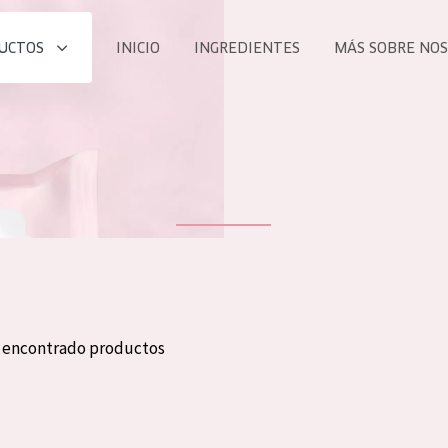
UCTOS
INICIO
INGREDIENTES
MÁS SOBRE NO
todos nues
UCTO
COLECCIÓN
Essentials
he
Lift+
Expert
n encontrado productos
TODO
EDAD
PROD
Todas las edades