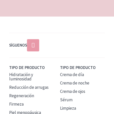
EDAD
Todas las edades
Edad: de 35 a 55
Piel madura
SÍGUENOS
TIPO DE PRODUCTO
TIPO DE PRODUCTO
Hidratación y
Crema de día
luminosidad
Crema de noche
Reducción de arrugas
Crema de ojos
Regeneración
Sérum
Firmeza
Limpieza
Piel menopáusica