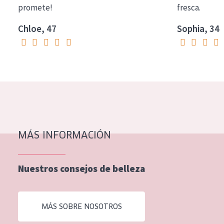
promete!
fresca.
COLECCIÓN
Chloe, 47
Sophia, 34
Essentials
Lift+
Expert
TIPO DE PIEL
Piel sensible
Piel normal y seca
MÁS INFORMACIÓN
Piel mixata o grasa
Nuestros consejos de belleza
Piel madura
Piel expuesta al sol
Piel menopáusica
MÁS SOBRE NOSOTROS