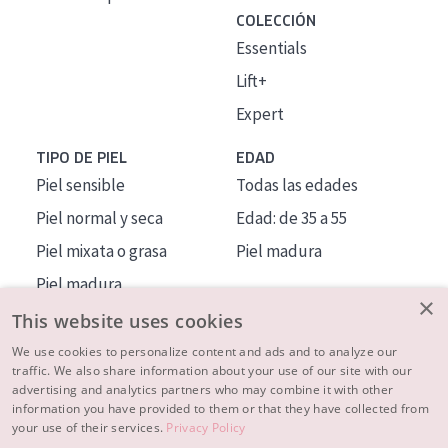
COLECCIÓN
Essentials
Lift+
Expert
TIPO DE PIEL
EDAD
Piel sensible
Todas las edades
Piel normal y seca
Edad: de 35 a 55
Piel mixata o grasa
Piel madura
Piel madura
×
Piel expuesta al sol
This website uses cookies
Piel menopáusica
We use cookies to personalize content and ads and to analyze our
traffic. We also share information about your use of our site with our
advertising and analytics partners who may combine it with other
MÁS SOBRE NOSOTROS
information you have provided to them or that they have collected from
your use of their services.
Privacy Policy
INSPIRACIÓN