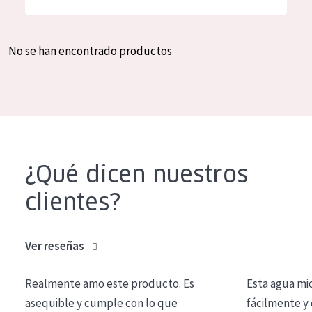
Hidratación y luminosidad
German
Reducción de arrugas
Spanish
No se han encontrado productos
Regeneración
Greek
Firmeza
Piel menopáusica
TIPO DE PRODUCTO
¿Qué dicen nuestros
Crema de día
clientes?
Crema de noche
Crema de ojos
Ver reseñas
Sérum
Realmente amo este producto. Es
Esta agua mi
Limpieza
asequible y cumple con lo que
fácilmente y 