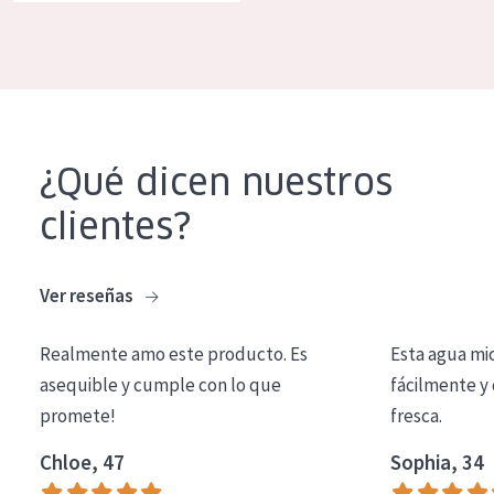
COLECCIÓN
Essentials
Lift+
Expert
¿Qué dicen nuestros
TIPO DE PIEL
clientes?
Piel sensible
Piel normal y seca
Ver reseñas
Piel mixata o grasa
Realmente amo este producto. Es
Esta agua mi
Piel madura
asequible y cumple con lo que
fácilmente y 
promete!
fresca.
Piel expuesta al sol
Piel menopáusica
Chloe, 47
Sophia, 34