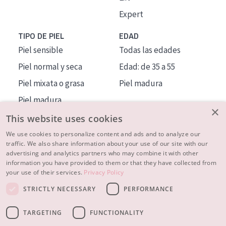
Expert
TIPO DE PIEL
EDAD
Piel sensible
Todas las edades
Piel normal y seca
Edad: de 35 a 55
Piel mixata o grasa
Piel madura
Piel madura
×
Piel expuesta al sol
This website uses cookies
Piel menopáusica
We use cookies to personalize content and ads and to analyze our
traffic. We also share information about your use of our site with our
advertising and analytics partners who may combine it with other
MÁS SOBRE NOSOTROS
information you have provided to them or that they have collected from
your use of their services.
Privacy Policy
INSPIRACIÓN
STRICTLY NECESSARY
PERFORMANCE
CONTACTO
TARGETING
FUNCTIONALITY
© 2023 - 2026 Diadermine
Condiciones
Política de Privacidad