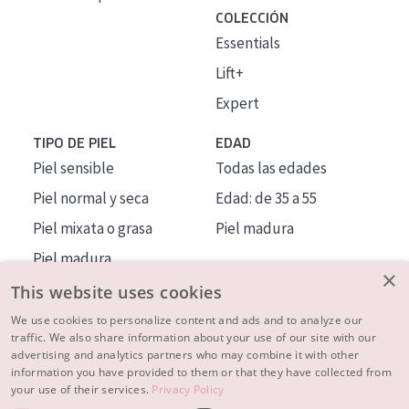
COLECCIÓN
Essentials
Lift+
Expert
TIPO DE PIEL
EDAD
Piel sensible
Todas las edades
Piel normal y seca
Edad: de 35 a 55
Piel mixata o grasa
Piel madura
Piel madura
×
Piel expuesta al sol
This website uses cookies
Piel menopáusica
We use cookies to personalize content and ads and to analyze our
traffic. We also share information about your use of our site with our
advertising and analytics partners who may combine it with other
MÁS SOBRE NOSOTROS
information you have provided to them or that they have collected from
your use of their services.
Privacy Policy
INSPIRACIÓN