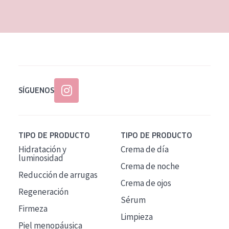
EDAD
Todas las edades
Edad: de 35 a 55
Piel madura
SÍGUENOS
TIPO DE PRODUCTO
TIPO DE PRODUCTO
Hidratación y
Crema de día
luminosidad
Crema de noche
Reducción de arrugas
Crema de ojos
Regeneración
Sérum
Firmeza
Limpieza
Piel menopáusica