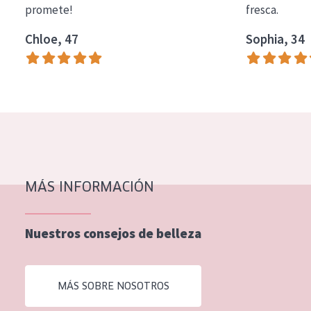
promete!
fresca.
COLECCIÓN
Chloe, 47
Sophia, 34
Essentials
Lift+
Expert
TIPO DE PIEL
Piel sensible
Piel normal y seca
MÁS INFORMACIÓN
Piel mixata o grasa
Nuestros consejos de belleza
Piel madura
Piel expuesta al sol
MÁS SOBRE NOSOTROS
Piel menopáusica