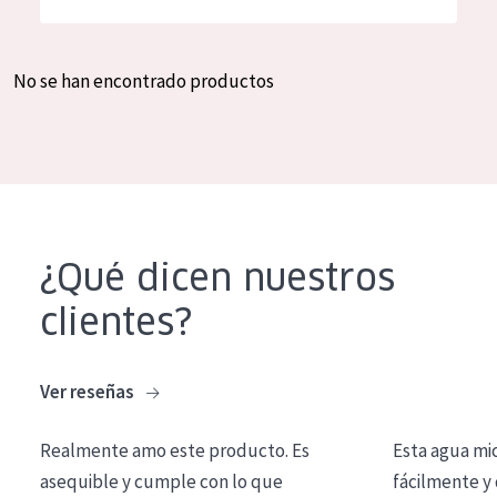
Hidratación y luminosidad
German
Reducción de arrugas
Spanish
No se han encontrado productos
Regeneración
Greek
Firmeza
Piel menopáusica
TIPO DE PRODUCTO
¿Qué dicen nuestros
Crema de día
clientes?
Crema de noche
Crema de ojos
Ver reseñas
Sérum
Realmente amo este producto. Es
Esta agua mi
Limpieza
asequible y cumple con lo que
fácilmente y 