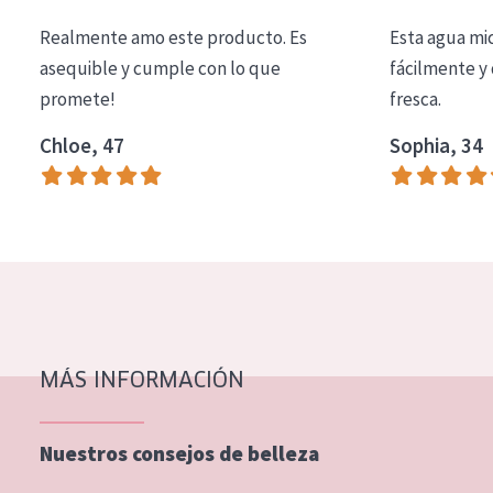
EDAD
Realmente amo este producto. Es
Esta agua mi
Todas las edades
asequible y cumple con lo que
fácilmente y 
promete!
fresca.
Edad: de 35 a 55
Chloe, 47
Sophia, 34
Piel madura
MÁS INFORMACIÓN
Nuestros consejos de belleza