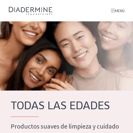
MENÚ
todos nuestros productos
INICIO
INGREDIENTES
MÁS SOBRE NOSOTROS
INSPIRACIÓN
TODOS NUESTROS
contacto
TODAS LAS EDADES
PRODUCTOS
English
Productos suaves de limpieza y cuidado
TIPO DE PRODUCTO
French