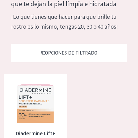
que te dejan la piel limpia e hidratada
Hidratación y luminosidad
German
¡Lo que tienes que hacer para que brille tu
Reducción de arrugas
Spanish
rostro es lo mismo, tengas 20, 30 o 40 años!
Regeneración
Greek
Firmeza
Piel menopáusica
OPCIONES DE FILTRADO
TIPO DE PRODUCTO
Diadermine Lift+ Booster Radiante Crema De Día
Crema de día
Crema de noche
Crema de ojos
Sérum
Limpieza
Diadermine Lift+