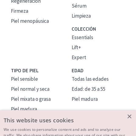
Regeneración
Sérum
Firmeza
Limpieza
Piel menopáusica
COLECCIÓN
Essentials
Lift+
Expert
TIPO DE PIEL
EDAD
Piel sensible
Todas las edades
Piel normal y seca
Edad: de 35 a 55
Piel mixata o grasa
Piel madura
Piel madura
×
Piel expuesta al sol
This website uses cookies
Piel menopáusica
We use cookies to personalize content and ads and to analyze our
traffic. We also share information about your use of our site with our