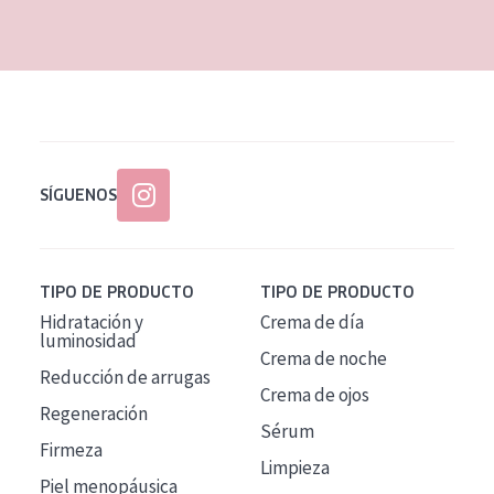
EDAD
Todas las edades
Edad: de 35 a 55
Piel madura
SÍGUENOS
TIPO DE PRODUCTO
TIPO DE PRODUCTO
Hidratación y
Crema de día
luminosidad
Crema de noche
Reducción de arrugas
Crema de ojos
Regeneración
Sérum
Firmeza
Limpieza
Piel menopáusica