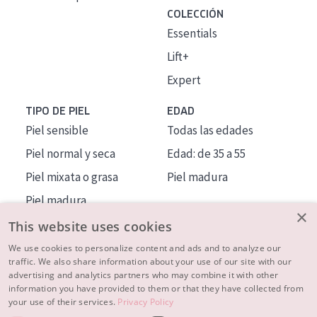
COLECCIÓN
Essentials
Lift+
Expert
TIPO DE PIEL
EDAD
Piel sensible
Todas las edades
Piel normal y seca
Edad: de 35 a 55
Piel mixata o grasa
Piel madura
Piel madura
×
Piel expuesta al sol
This website uses cookies
Piel menopáusica
We use cookies to personalize content and ads and to analyze our
traffic. We also share information about your use of our site with our
advertising and analytics partners who may combine it with other
MÁS SOBRE NOSOTROS
information you have provided to them or that they have collected from
your use of their services.
Privacy Policy
INSPIRACIÓN