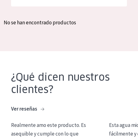
Hidratación y luminosidad
German
Reducción de arrugas
Spanish
No se han encontrado productos
Regeneración
Greek
Firmeza
Piel menopáusica
TIPO DE PRODUCTO
¿Qué dicen nuestros
Crema de día
clientes?
Crema de noche
Crema de ojos
Ver reseñas
Sérum
Realmente amo este producto. Es
Esta agua mi
Limpieza
asequible y cumple con lo que
fácilmente y 