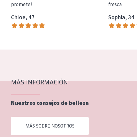
promete!
fresca.
COLECCIÓN
Chloe, 47
Sophia, 34
Essentials
Lift+
Expert
TIPO DE PIEL
Piel sensible
Piel normal y seca
MÁS INFORMACIÓN
Piel mixata o grasa
Nuestros consejos de belleza
Piel madura
Piel expuesta al sol
MÁS SOBRE NOSOTROS
Piel menopáusica