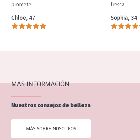
promete!
fresca.
COLECCIÓN
Chloe, 47
Sophia, 34
Essentials
Lift+
Expert
TIPO DE PIEL
Piel sensible
Piel normal y seca
MÁS INFORMACIÓN
Piel mixata o grasa
Nuestros consejos de belleza
Piel madura
Piel expuesta al sol
MÁS SOBRE NOSOTROS
Piel menopáusica