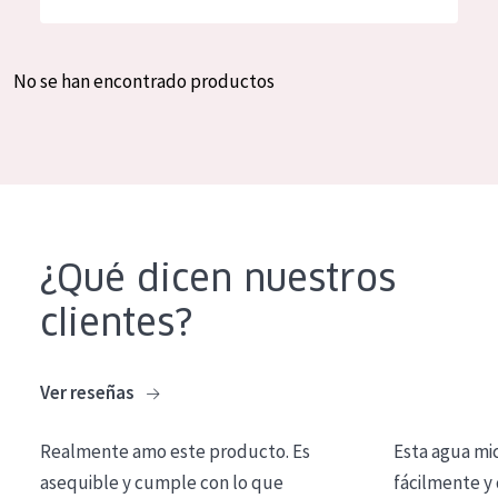
Hidratación y luminosidad
German
Reducción de arrugas
Spanish
No se han encontrado productos
Regeneración
Greek
Firmeza
Piel menopáusica
TIPO DE PRODUCTO
¿Qué dicen nuestros
Crema de día
clientes?
Crema de noche
Crema de ojos
Ver reseñas
Sérum
Realmente amo este producto. Es
Esta agua mi
Limpieza
asequible y cumple con lo que
fácilmente y 