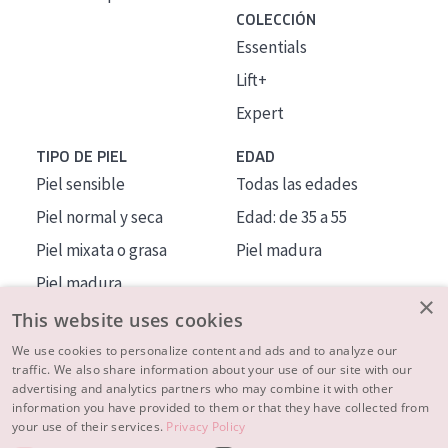
COLECCIÓN
Essentials
Lift+
Expert
TIPO DE PIEL
EDAD
Piel sensible
Todas las edades
Piel normal y seca
Edad: de 35 a 55
Piel mixata o grasa
Piel madura
Piel madura
×
Piel expuesta al sol
This website uses cookies
Piel menopáusica
We use cookies to personalize content and ads and to analyze our
traffic. We also share information about your use of our site with our
advertising and analytics partners who may combine it with other
MÁS SOBRE NOSOTROS
information you have provided to them or that they have collected from
your use of their services.
Privacy Policy
INSPIRACIÓN