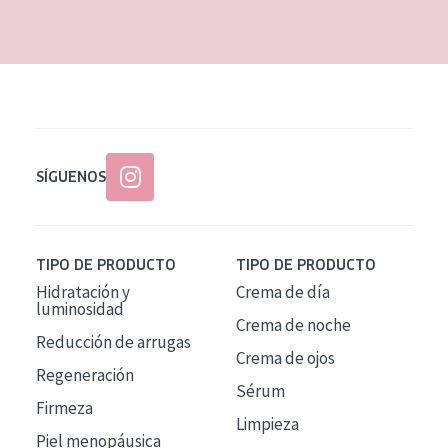
EDAD
Todas las edades
Edad: de 35 a 55
Piel madura
SÍGUENOS
TIPO DE PRODUCTO
TIPO DE PRODUCTO
Hidratación y
Crema de día
luminosidad
Crema de noche
Reducción de arrugas
Crema de ojos
Regeneración
Sérum
Firmeza
Limpieza
Piel menopáusica