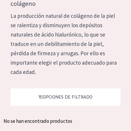
colágeno
Hidratación y luminosidad
German
La producción natural de colágeno de la piel
Reducción de arrugas
Spanish
se ralentiza y disminuyen los depósitos
Regeneración
Greek
naturales de ácido hialurónico, lo que se
Firmeza
traduce en un debilitamiento de la piel,
Piel menopáusica
pérdida de firmeza y arrugas. Por ello es
importante elegir el producto adecuado para
TIPO DE PRODUCTO
cada edad.
Crema de día
Crema de noche
OPCIONES DE FILTRADO
Crema de ojos
Sérum
Limpieza
No se han encontrado productos