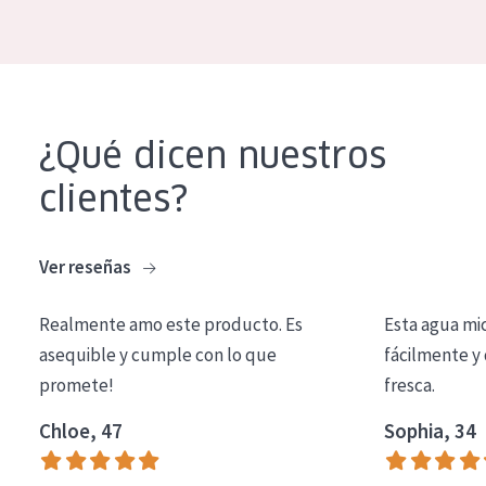
COLECCIÓN
Essentials
Lift+
¿Qué dicen nuestros
Expert
clientes?
TIPO DE PIEL
Piel sensible
Ver reseñas
Piel normal y seca
Realmente amo este producto. Es
Esta agua mi
Piel mixata o grasa
asequible y cumple con lo que
fácilmente y 
Piel madura
promete!
fresca.
Piel expuesta al sol
Chloe, 47
Sophia, 34
Piel menopáusica