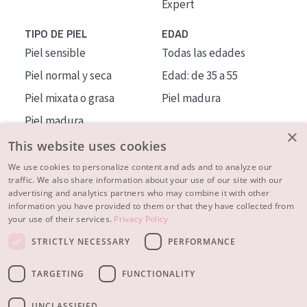
Expert
TIPO DE PIEL
EDAD
Piel sensible
Todas las edades
Piel normal y seca
Edad: de 35 a 55
Piel mixata o grasa
Piel madura
Piel madura
×
Piel expuesta al sol
This website uses cookies
Piel menopáusica
We use cookies to personalize content and ads and to analyze our
traffic. We also share information about your use of our site with our
advertising and analytics partners who may combine it with other
MÁS SOBRE NOSOTROS
information you have provided to them or that they have collected from
your use of their services.
Privacy Policy
INSPIRACIÓN
STRICTLY NECESSARY
PERFORMANCE
CONTACTO
TARGETING
FUNCTIONALITY
© 2023 - 2026 Diadermine
Condiciones
Política de Privacidad
contacto
CONFIGURACIÓN DE COOKIES
UNCLASSIFIED