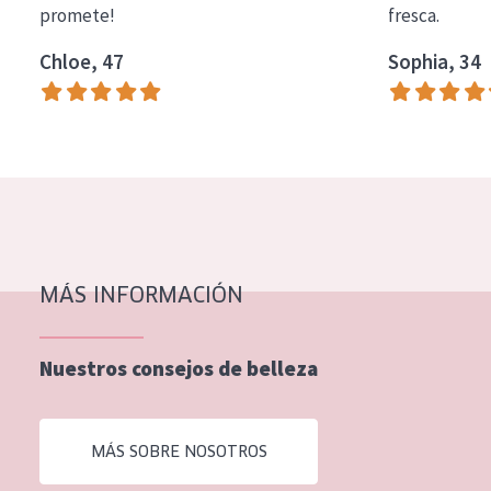
promete!
fresca.
COLECCIÓN
Chloe, 47
Sophia, 34
Essentials
Lift+
Expert
TIPO DE PIEL
Piel sensible
Piel normal y seca
MÁS INFORMACIÓN
Piel mixata o grasa
Nuestros consejos de belleza
Piel madura
Piel expuesta al sol
MÁS SOBRE NOSOTROS
Piel menopáusica