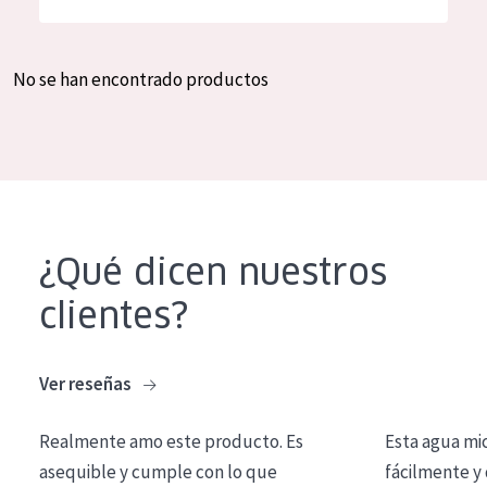
Hidratación y luminosidad
German
Reducción de arrugas
Spanish
No se han encontrado productos
Regeneración
Greek
Firmeza
Piel menopáusica
TIPO DE PRODUCTO
¿Qué dicen nuestros
Crema de día
clientes?
Crema de noche
Crema de ojos
Ver reseñas
Sérum
Realmente amo este producto. Es
Esta agua mi
Limpieza
asequible y cumple con lo que
fácilmente y 