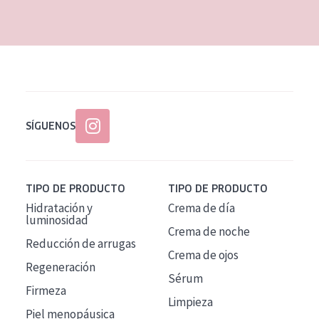
EDAD
Todas las edades
Edad: de 35 a 55
Piel madura
SÍGUENOS
TIPO DE PRODUCTO
TIPO DE PRODUCTO
Hidratación y
Crema de día
luminosidad
Crema de noche
Reducción de arrugas
Crema de ojos
Regeneración
Sérum
Firmeza
Limpieza
Piel menopáusica