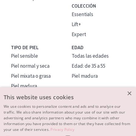
COLECCIÓN
Essentials
Lift+
Expert
TIPO DE PIEL
EDAD
Piel sensible
Todas las edades
Piel normal y seca
Edad: de 35 a 55
Piel mixata o grasa
Piel madura
Piel madura
×
Piel expuesta al sol
This website uses cookies
Piel menopáusica
We use cookies to personalize content and ads and to analyze our
traffic. We also share information about your use of our site with our
advertising and analytics partners who may combine it with other
MÁS SOBRE NOSOTROS
information you have provided to them or that they have collected from
your use of their services.
Privacy Policy
INSPIRACIÓN