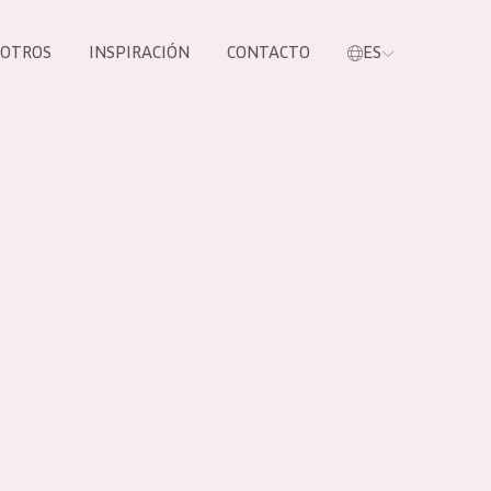
SOTROS
INSPIRACIÓN
CONTACTO
ES
tros productos
S NUESTROS
UCTOS