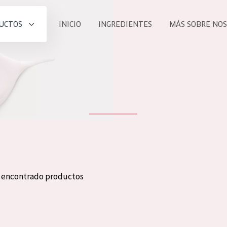
UCTOS
INICIO
INGREDIENTES
MÁS SOBRE NO
todos nues
UCTO
COLECCIÓN
Essentials
he
Lift+
Expert
n encontrado productos
TODO
EDAD
PROD
Todas las edades