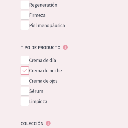
Piel normal y s
Regeneración
German
Piel mixata o g
Firmeza
Spanish
Piel madura
Piel menopáusica
Greek
Piel expuesta a
Piel menopáus
TIPO DE PRODUCTO
Crema de día
NUESTROS P
Crema de noche
Crema de ojos
Sérum
Limpieza
COLECCIÓN