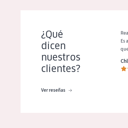
¿Qué
Rea
Es 
dicen
que
nuestros
Chl
clientes?
Ver reseñas