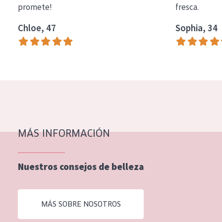
promete!
fresca.
COLECCIÓN
Chloe, 47
Sophia, 34
Essentials
Lift+
Expert
TIPO DE PIEL
Piel sensible
Piel normal y seca
MÁS INFORMACIÓN
Piel mixata o grasa
Nuestros consejos de belleza
Piel madura
Piel expuesta al sol
MÁS SOBRE NOSOTROS
Piel menopáusica