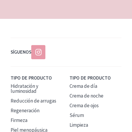
EDAD
Todas las edades
Edad: de 35 a 55
Piel madura
SÍGUENOS
TIPO DE PRODUCTO
TIPO DE PRODUCTO
Hidratación y
Crema de día
luminosidad
Crema de noche
Reducción de arrugas
Crema de ojos
Regeneración
Sérum
Firmeza
Limpieza
Piel menopáusica