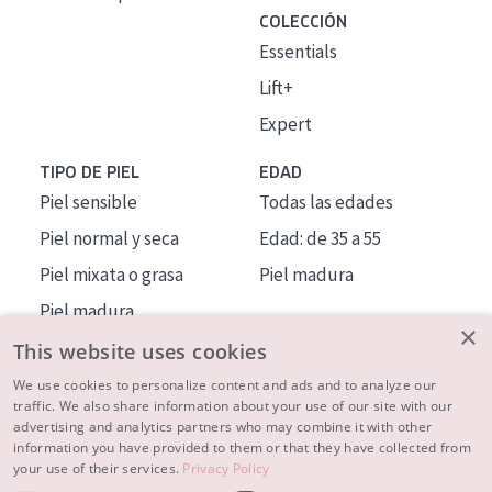
COLECCIÓN
Essentials
Lift+
Expert
TIPO DE PIEL
EDAD
Piel sensible
Todas las edades
Piel normal y seca
Edad: de 35 a 55
Piel mixata o grasa
Piel madura
Piel madura
×
Piel expuesta al sol
This website uses cookies
Piel menopáusica
We use cookies to personalize content and ads and to analyze our
traffic. We also share information about your use of our site with our
advertising and analytics partners who may combine it with other
MÁS SOBRE NOSOTROS
information you have provided to them or that they have collected from
your use of their services.
Privacy Policy
INSPIRACIÓN