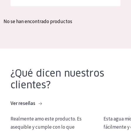
Hidratación y luminosidad
German
Reducción de arrugas
Spanish
No se han encontrado productos
Regeneración
Greek
Firmeza
Piel menopáusica
TIPO DE PRODUCTO
¿Qué dicen nuestros
Crema de día
clientes?
Crema de noche
Crema de ojos
Ver reseñas
Sérum
Realmente amo este producto. Es
Esta agua mi
Limpieza
asequible y cumple con lo que
fácilmente y 