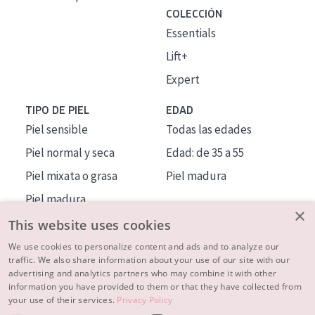
COLECCIÓN
Essentials
Lift+
Expert
TIPO DE PIEL
EDAD
Piel sensible
Todas las edades
Piel normal y seca
Edad: de 35 a 55
Piel mixata o grasa
Piel madura
Piel madura
×
Piel expuesta al sol
This website uses cookies
Piel menopáusica
We use cookies to personalize content and ads and to analyze our
traffic. We also share information about your use of our site with our
advertising and analytics partners who may combine it with other
MÁS SOBRE NOSOTROS
information you have provided to them or that they have collected from
your use of their services.
Privacy Policy
INSPIRACIÓN