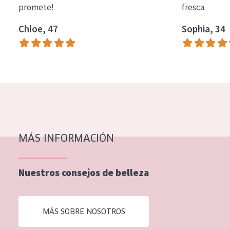
promete!
fresca.
COLECCIÓN
Chloe, 47
Sophia, 34
Essentials
Lift+
Expert
TIPO DE PIEL
Piel sensible
Piel normal y seca
MÁS INFORMACIÓN
Piel mixata o grasa
Nuestros consejos de belleza
Piel madura
Piel expuesta al sol
MÁS SOBRE NOSOTROS
Piel menopáusica