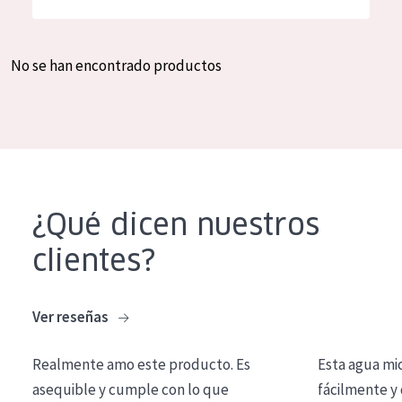
Hidratación y luminosidad
German
Reducción de arrugas
Spanish
No se han encontrado productos
Regeneración
Greek
Firmeza
Piel menopáusica
TIPO DE PRODUCTO
¿Qué dicen nuestros
Crema de día
clientes?
Crema de noche
Crema de ojos
Ver reseñas
Sérum
Realmente amo este producto. Es
Esta agua mi
Limpieza
asequible y cumple con lo que
fácilmente y 