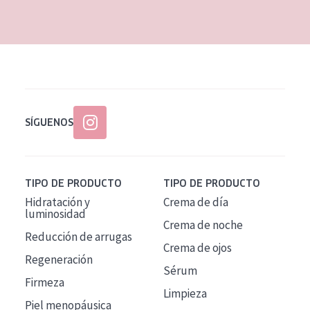
EDAD
Todas las edades
Edad: de 35 a 55
Piel madura
SÍGUENOS
TIPO DE PRODUCTO
TIPO DE PRODUCTO
Hidratación y
Crema de día
luminosidad
Crema de noche
Reducción de arrugas
Crema de ojos
Regeneración
Sérum
Firmeza
Limpieza
Piel menopáusica