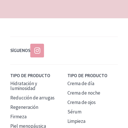
EDAD
Todas las edades
Edad: de 35 a 55
Piel madura
SÍGUENOS
TIPO DE PRODUCTO
TIPO DE PRODUCTO
Hidratación y
Crema de día
luminosidad
Crema de noche
Reducción de arrugas
Crema de ojos
Regeneración
Sérum
Firmeza
Limpieza
Piel menopáusica