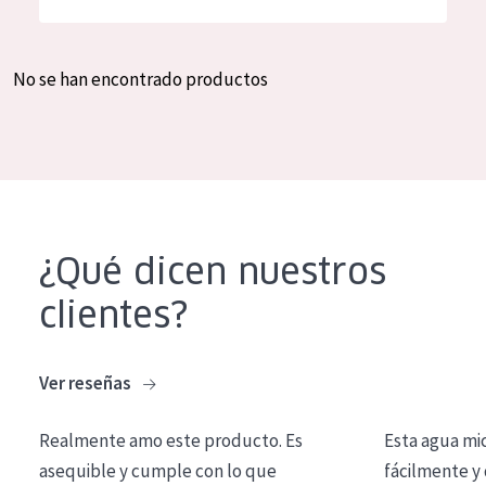
Hidratación y luminosidad
German
Reducción de arrugas
Spanish
No se han encontrado productos
Regeneración
Greek
Firmeza
Piel menopáusica
TIPO DE PRODUCTO
¿Qué dicen nuestros
Crema de día
clientes?
Crema de noche
Crema de ojos
Ver reseñas
Sérum
Realmente amo este producto. Es
Esta agua mi
Limpieza
asequible y cumple con lo que
fácilmente y 