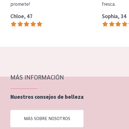
promete!
fresca.
COLECCIÓN
Chloe, 47
Sophia, 34
Essentials
Lift+
Expert
TIPO DE PIEL
Piel sensible
Piel normal y seca
MÁS INFORMACIÓN
Piel mixata o grasa
Nuestros consejos de belleza
Piel madura
Piel expuesta al sol
MÁS SOBRE NOSOTROS
Piel menopáusica