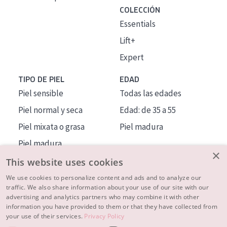
COLECCIÓN
Essentials
Lift+
Expert
TIPO DE PIEL
EDAD
Piel sensible
Todas las edades
Piel normal y seca
Edad: de 35 a 55
Piel mixata o grasa
Piel madura
Piel madura
×
Piel expuesta al sol
This website uses cookies
Piel menopáusica
We use cookies to personalize content and ads and to analyze our
traffic. We also share information about your use of our site with our
advertising and analytics partners who may combine it with other
MÁS SOBRE NOSOTROS
information you have provided to them or that they have collected from
your use of their services.
Privacy Policy
INSPIRACIÓN