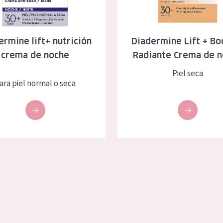
eca
Edad: de 35 a 55
rasa
Piel madura
ermine lift+ nutrición
Diadermine Lift + Bo
crema de noche
Radiante Crema de 
l sol
Piel seca
ica
ara piel normal o seca
RODUCTOS