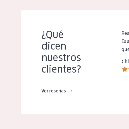
¿Qué
Rea
Es 
dicen
que
nuestros
Chl
clientes?
Ver reseñas