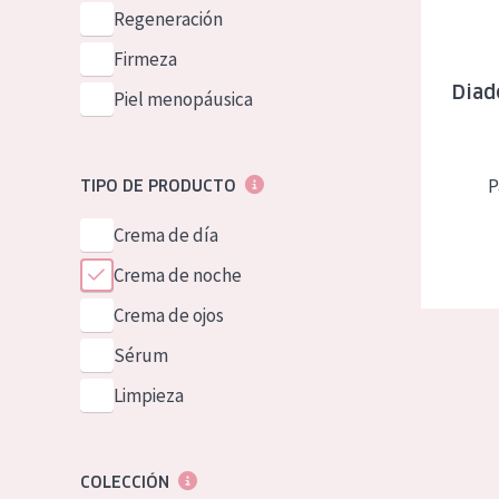
Piel normal y s
Regeneración
German
Piel mixata o g
Firmeza
Spanish
Diad
Piel madura
Piel menopáusica
Greek
Piel expuesta a
Piel menopáus
P
TIPO DE PRODUCTO
Crema de día
NUESTROS P
Crema de noche
Crema de ojos
Sérum
Limpieza
COLECCIÓN