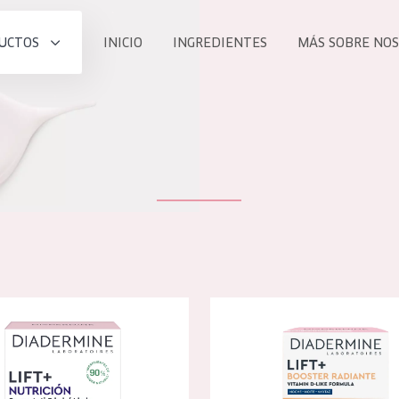
UCTOS
INICIO
INGREDIENTES
MÁS SOBRE NO
todos nues
UCTO
COLECCIÓN
Essentials
he
Lift+
Expert
 lift+ nutrición crema de noche
Diadermine Lift + Booster Rad
TODO
EDAD
PROD
Todas las edades