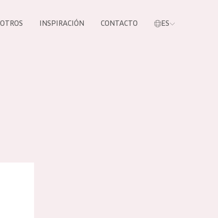
SOTROS
INSPIRACIÓN
CONTACTO
ES
tros productos
iante Crema de noche
S NUESTROS
UCTOS